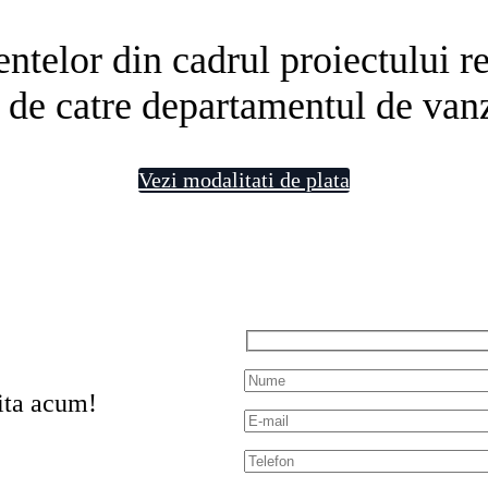
telor din cadrul proiectului rezi
 de catre departamentul de vanz
Vezi modalitati de plata
ita acum!