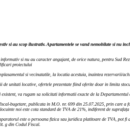
tial
al.ro/
drezidential/
estiv si au scop ilustrativ. Apartamentele se vand nemobilate si nu in
ur informativ si nu au caracter angajant, de orice natura, pentru Sud Rezi
ficari proiectului
lasamentul si vecinatatile, la locatia acestuia, inaintea rezervarii/achi
i de unitati locative, ofertele prezentate fiind oferite doar in limita sto
 existent, va rugam sa solicitati informatii exacte de la Departamentul
iscal-bugetare, publicata in M.O. nr. 699 din 25.07.2025, prin care a 
locuinte noi este cota standard de TVA de 21%, indiferent de suprafața 
paratorul este o persoana fizica sau juridica platitoare de TVA, pot fi ap
lit. g din Codul Fiscal.