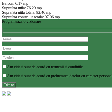
Balcon: 6.17 mp
Suprafata utila: 76.29 mp
Suprafata utila totala: 82.46 mp
Suprafata construita totala: 97.06 mp
Programeaza o vizionare
Am citit si sunt de acord cu termenii si conditiile
Am citit si sunt de acord cu prelucrarea datelor cu caracter persona