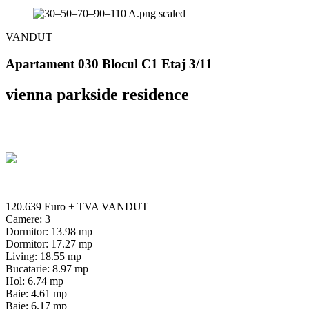
VANDUT
Apartament 030 Blocul C1 Etaj 3/11
vienna parkside residence
120.639 Euro
+ TVA
VANDUT
Camere: 3
Dormitor: 13.98 mp
Dormitor: 17.27 mp
Living: 18.55 mp
Bucatarie: 8.97 mp
Hol: 6.74 mp
Baie: 4.61 mp
Baie: 6.17 mp