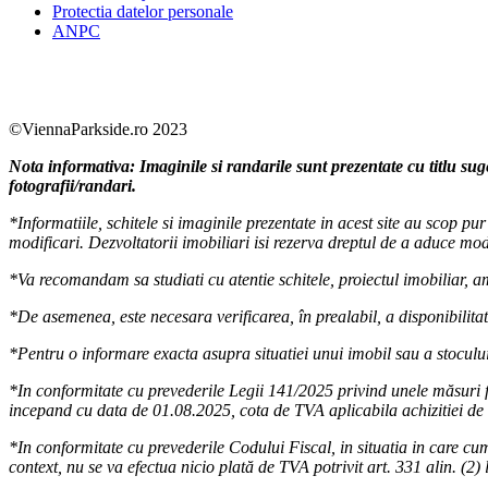
Protectia datelor personale
ANPC
Facebook
https://www.youtube.com/user/SudReziden
https://www.instagram.com/sudrezidenti
https://www.linkedin.com/company/su
©ViennaParkside.ro 2023
Nota informativa: Imaginile si randarile sunt prezentate cu titlu sug
fotografii/randari.
*Informatiile, schitele si imaginile prezentate in acest site au scop p
modificari. Dezvoltatorii imobiliari isi rezerva dreptul de a aduce modi
*Va recomandam sa studiati cu atentie schitele, proiectul imobiliar, amp
*De asemenea, este necesara verificarea, în prealabil, a disponibilitati
*Pentru o informare exacta asupra situatiei unui imobil sau a stocului
*In conformitate cu prevederile Legii 141/2025 privind unele măsuri f
incepand cu data de 01.08.2025, cota de TVA aplicabila achizitiei de 
*In conformitate cu prevederile Codului Fiscal, in situatia in care cum
context, nu se va efectua nicio plată de TVA potrivit art. 331 alin. (2) 