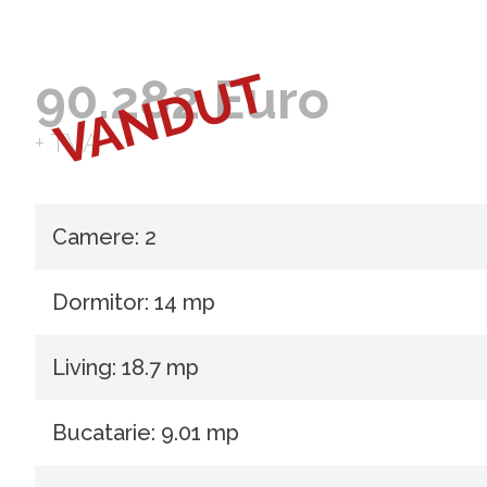
VANDUT
90.282 Euro
+ TVA
Camere: 2
Dormitor: 14 mp
Living: 18.7 mp
Bucatarie: 9.01 mp