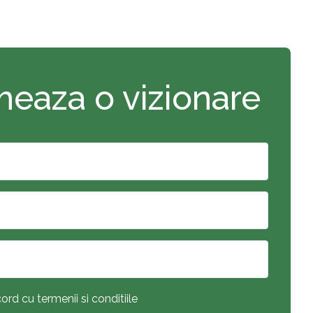
eaza o vizionare
ord cu termenii si conditiile