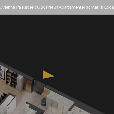
ui
Vienna Parkside
RoGBC
Preturi Apartamente
Facilitati si Loca