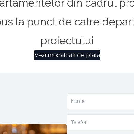
artamentelor din cadrul pro
ne pus la punct de catre depa
proiectului
Vezi modalitati de plata