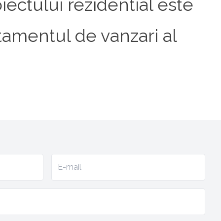
iectului rezidential este
rtamentul de vanzari al