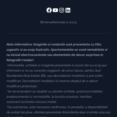
Facebook
https://www.youtube
https://www.instag
https://www.link
©ViennaParkside.ro 2023
Nota informativa: Imaginile si randarile sunt prezentate cu titlu
sugestiv si au scop ilustrativ. Apartamentele se vand nemobilate si
nu includ electrocasnicele sau elementele de decor surprinse in
fotografii/randari.
*Informatiile, schitele si imaginile prezentate in acest site au scop pur
informativ si nu au caracter angajant, de orice natura, pentru Sud
Rezidential Real Estate SRL sau dezvoltatorii imobiliari si pot suferi
modificari. Dezvoltatorii imobiliari isi rezerva dreptul de a aduce
modificari proiectului
*Va recomandam sa studiati cu atentie schitele, proiectul imobiliar,
amplasamentul si vecinatatile, la locatia acestuia, inaintea
rezervarii/achizitiei oricarui imobil.
*De asemenea, este necesara verificarea, în prealabil, a disponibilitatii
de unitati locative, ofertele prezentate fiind oferite doar in limita stocului