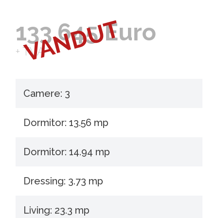
VANDUT
133.645 Euro
+ TVA
Camere: 3
Dormitor: 13.56 mp
Dormitor: 14.94 mp
Dressing: 3.73 mp
Living: 23.3 mp