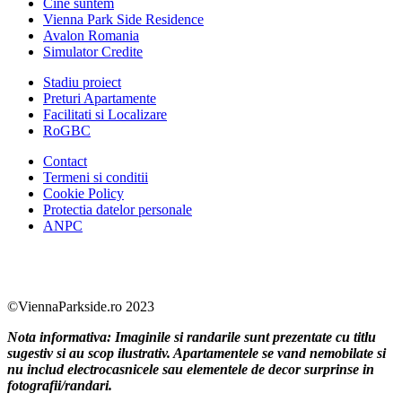
Cine suntem
Vienna Park Side Residence
Avalon Romania
Simulator Credite
Stadiu proiect
Preturi Apartamente
Facilitati si Localizare
RoGBC
Contact
Termeni si conditii
Cookie Policy
Protectia datelor personale
ANPC
Facebook
https://www.youtube.com/user/SudReziden
https://www.instagram.com/sudrezidenti
https://www.linkedin.com/company/su
©ViennaParkside.ro 2023
Nota informativa: Imaginile si randarile sunt prezentate cu titlu
sugestiv si au scop ilustrativ. Apartamentele se vand nemobilate si
nu includ electrocasnicele sau elementele de decor surprinse in
fotografii/randari.