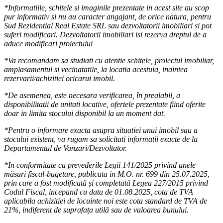
*Informatiile, schitele si imaginile prezentate in acest site au scop
pur informativ si nu au caracter angajant, de orice natura, pentru
Sud Rezidential Real Estate SRL sau dezvoltatorii imobiliari si pot
suferi modificari. Dezvoltatorii imobiliari isi rezerva dreptul de a
aduce modificari proiectului
*Va recomandam sa studiati cu atentie schitele, proiectul imobiliar,
amplasamentul si vecinatatile, la locatia acestuia, inaintea
rezervarii/achizitiei oricarui imobil.
*De asemenea, este necesara verificarea, în prealabil, a
disponibilitatii de unitati locative, ofertele prezentate fiind oferite
doar in limita stocului disponibil la un moment dat.
*Pentru o informare exacta asupra situatiei unui imobil sau a
stocului existent, va rugam sa solicitati informatii exacte de la
Departamentul de Vanzari/Dezvoltator.
*In conformitate cu prevederile Legii 141/2025 privind unele
măsuri fiscal-bugetare, publicata in M.O. nr. 699 din 25.07.2025,
prin care a fost modificată și completată Legea 227/2015 privind
Codul Fiscal, incepand cu data de 01.08.2025, cota de TVA
aplicabila achizitiei de locuinte noi este cota standard de TVA de
21%, indiferent de suprafața utilă sau de valoarea bunului.