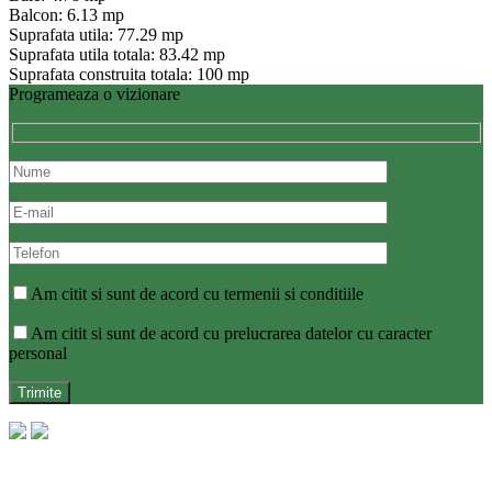
Balcon: 6.13 mp
Suprafata utila: 77.29 mp
Suprafata utila totala: 83.42 mp
Suprafata construita totala: 100 mp
Programeaza o vizionare
Am citit si sunt de acord cu termenii si conditiile
Am citit si sunt de acord cu prelucrarea datelor cu caracter
personal