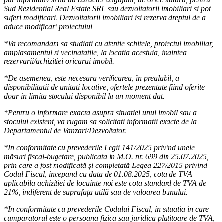
Sud Rezidential Real Estate SRL sau dezvoltatorii imobiliari si pot
suferi modificari. Dezvoltatorii imobiliari isi rezerva dreptul de a
aduce modificari proiectului
*Va recomandam sa studiati cu atentie schitele, proiectul imobiliar,
amplasamentul si vecinatatile, la locatia acestuia, inaintea
rezervarii/achizitiei oricarui imobil.
*De asemenea, este necesara verificarea, în prealabil, a
disponibilitatii de unitati locative, ofertele prezentate fiind oferite
doar in limita stocului disponibil la un moment dat.
*Pentru o informare exacta asupra situatiei unui imobil sau a
stocului existent, va rugam sa solicitati informatii exacte de la
Departamentul de Vanzari/Dezvoltator.
*In conformitate cu prevederile Legii 141/2025 privind unele
măsuri fiscal-bugetare, publicata in M.O. nr. 699 din 25.07.2025,
prin care a fost modificată și completată Legea 227/2015 privind
Codul Fiscal, incepand cu data de 01.08.2025, cota de TVA
aplicabila achizitiei de locuinte noi este cota standard de TVA de
21%, indiferent de suprafața utilă sau de valoarea bunului.
*In conformitate cu prevederile Codului Fiscal, in situatia in care
cumparatorul este o persoana fizica sau juridica platitoare de TVA,