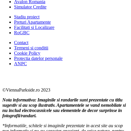
Avalon Romania
Simulator Credite
Stadiu proiect
Preturi Apartamente
Facilitati si Localizare
RoGBC
Contact
Termeni si conditii
Cookie Policy
Protectia datelor personale
ANPC
Facebook
https://www.youtube.com/user/SudReziden
https://www.instagram.com/sudrezidenti
https://www.linkedin.com/company/su
©ViennaParkside.ro 2023
Nota informativa: Imaginile si randarile sunt prezentate cu titlu
sugestiv si au scop ilustrativ. Apartamentele se vand nemobilate si
nu includ electrocasnicele sau elementele de decor surprinse in
fotografii/randari.
*Informatiile, schitele si imaginile prezentate in acest site au scop
pur informativ si nu au caracter angajant, de orice natura, pentru