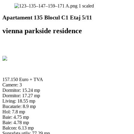
Apartament 135 Blocul C1 Etaj 5/11
vienna parkside residence
157.150 Euro
+ TVA
Camere: 3
Dormitor: 15.24 mp
Dormitor: 17.27 mp
Living: 18.55 mp
Bucatarie: 8.9 mp
Hol: 7.8 mp
Baie: 4.75 mp
Baie: 4.78 mp
Balcon: 6.13 mp
Suprafata utila: 77.29 mp