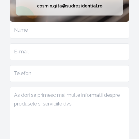
cosmin.gita@sudrezidential.ro