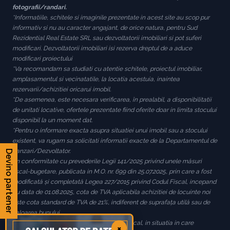
fotografii/randari.
*Informatiile, schitele si imaginile prezentate in acest site au scop pur
informativ si nu au caracter angajant, de orice natura, pentru Sud
Rezidential Real Estate SRL sau dezvoltatorii imobiliari si pot suferi
modificari. Dezvoltatorii imobiliari isi rezerva dreptul de a aduce
modificari proiectului
*Va recomandam sa studiati cu atentie schitele, proiectul imobiliar,
amplasamentul si vecinatatile, la locatia acestuia, inaintea
rezervarii/achizitiei oricarui imobil.
*De asemenea, este necesara verificarea, în prealabil, a disponibilitatii
de unitati locative, ofertele prezentate fiind oferite doar in limita stocului
disponibil la un moment dat.
*Pentru o informare exacta asupra situatiei unui imobil sau a stocului
existent, va rugam sa solicitati informatii exacte de la Departamentul de
Vanzari/Dezvoltator.
Devino partener
*In conformitate cu prevederile Legii 141/2025 privind unele măsuri
fiscal-bugetare, publicata in M.O. nr. 699 din 25.07.2025, prin care a fost
modificată și completată Legea 227/2015 privind Codul Fiscal, incepand
cu data de 01.08.2025, cota de TVA aplicabila achizitiei de locuinte noi
este cota standard de TVA de 21%, indiferent de suprafața utilă sau de
valoarea bunului.
*In conformitate cu prevederile Codului Fiscal, in situatia in care
×