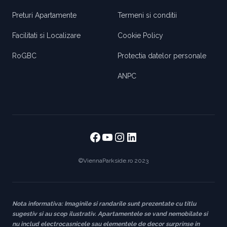
Preturi Apartamente
Termeni si conditii
Facilitati si Localizare
Cookie Policy
RoGBC
Protectia datelor personale
ANPC
Facebook
https://www.youtube
https://www.instag
https://www.link
©ViennaParkside.ro 2023
Nota informativa: Imaginile si randarile sunt prezentate cu titlu
sugestiv si au scop ilustrativ. Apartamentele se vand nemobilate si
nu includ electrocasnicele sau elementele de decor surprinse in