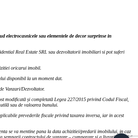
clud electrocasnicele sau elementele de decor surprinse in
dential Real Estate SRL sau dezvoltatorii imobiliari si pot suferi
zitiei oricarui imobil.
cului disponibil la un moment dat.
 de Vanzari/Dezvoltator.
fost modificată și completată Legea 227/2015 privind Codul Fiscal,
utilă sau de valoarea bunului.
licabile prevederile fiscale privind taxarea inversa, iar in acest
nta se va mentine pana la data achizitiei/predarii imobilului, in caz
ta semnarii contractului de vanzare – cumparare si a livrarii bunului.