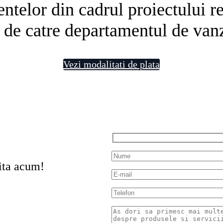
telor din cadrul proiectului rezi
 de catre departamentul de vanz
Vezi modalitati de plata
ita acum!