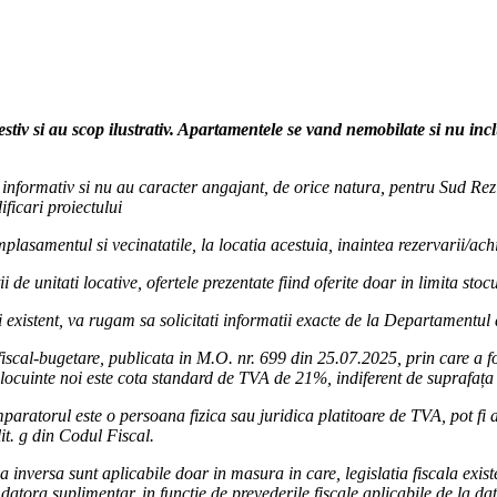
tial
al.ro/
drezidential/
estiv si au scop ilustrativ. Apartamentele se vand nemobilate si nu in
ur informativ si nu au caracter angajant, de orice natura, pentru Sud Rezi
ficari proiectului
lasamentul si vecinatatile, la locatia acestuia, inaintea rezervarii/achi
i de unitati locative, ofertele prezentate fiind oferite doar in limita sto
 existent, va rugam sa solicitati informatii exacte de la Departamentul
iscal-bugetare, publicata in M.O. nr. 699 din 25.07.2025, prin care a 
locuinte noi este cota standard de TVA de 21%, indiferent de suprafața 
paratorul este o persoana fizica sau juridica platitoare de TVA, pot fi ap
lit. g din Codul Fiscal.
inversa sunt aplicabile doar in masura in care, legislatia fiscala existe
atora suplimentar, in functie de prevederile fiscale aplicabile de la da