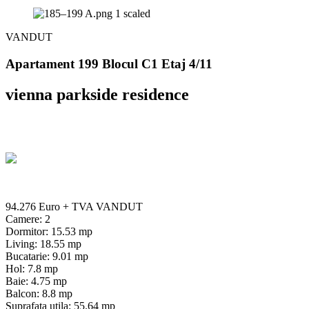
VANDUT
Apartament 199 Blocul C1 Etaj 4/11
vienna parkside residence
94.276 Euro
+ TVA
VANDUT
Camere: 2
Dormitor: 15.53 mp
Living: 18.55 mp
Bucatarie: 9.01 mp
Hol: 7.8 mp
Baie: 4.75 mp
Balcon: 8.8 mp
Suprafata utila: 55.64 mp