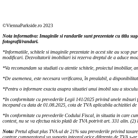
Facebook
https://www.youtube.com/user/SudReziden
https://www.instagram.com/sudrezidenti
https://www.linkedin.com/company/su
©ViennaParkside.ro 2023
Nota informativa: Imaginile si randarile sunt prezentate cu titlu sug
fotografii/randari.
*Informatiile, schitele si imaginile prezentate in acest site au scop p
modificari. Dezvoltatorii imobiliari isi rezerva dreptul de a aduce modi
*Va recomandam sa studiati cu atentie schitele, proiectul imobiliar, amp
*De asemenea, este necesara verificarea, în prealabil, a disponibilitati
*Pentru o informare exacta asupra situatiei unui imobil sau a stocului
*In conformitate cu prevederile Legii 141/2025 privind unele măsuri f
incepand cu data de 01.08.2025, cota de TVA aplicabila achizitiei de 
*In conformitate cu prevederile Codului Fiscal, in situatia in care cum
context, nu se va efectua nicio plată de TVA potrivit art. 331 alin. (2) 
Nota:
Pretul afisat plus TVA-ul de 21% sau prevederile privind taxarea 
contrar cumparatorul va suporta integral orice diferenta de TVA s-ar d