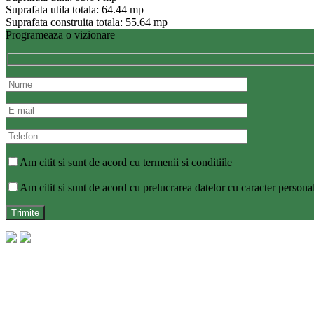
Suprafata utila totala: 64.44 mp
Suprafata construita totala: 55.64 mp
Programeaza o vizionare
Am citit si sunt de acord cu termenii si conditiile
Am citit si sunt de acord cu prelucrarea datelor cu caracter persona