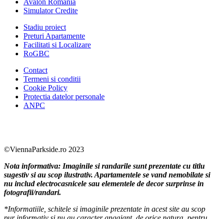
Avalon Romania
Simulator Credite
Stadiu proiect
Preturi Apartamente
Facilitati si Localizare
RoGBC
Contact
Termeni si conditii
Cookie Policy
Protectia datelor personale
ANPC
Facebook
https://www.youtube.com/user/SudReziden
https://www.instagram.com/sudrezidenti
https://www.linkedin.com/company/su
©ViennaParkside.ro 2023
Nota informativa: Imaginile si randarile sunt prezentate cu titlu
sugestiv si au scop ilustrativ. Apartamentele se vand nemobilate si
nu includ electrocasnicele sau elementele de decor surprinse in
fotografii/randari.
*Informatiile, schitele si imaginile prezentate in acest site au scop
pur informativ si nu au caracter angajant, de orice natura, pentru