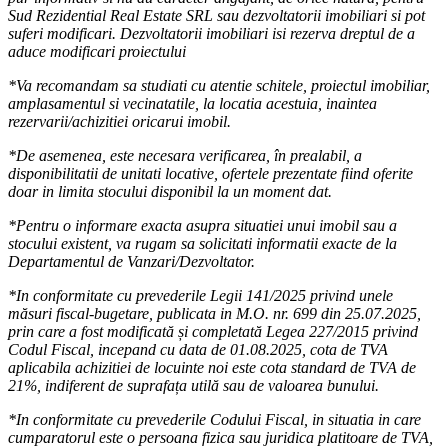
Sud Rezidential Real Estate SRL sau dezvoltatorii imobiliari si pot
suferi modificari. Dezvoltatorii imobiliari isi rezerva dreptul de a
aduce modificari proiectului
*Va recomandam sa studiati cu atentie schitele, proiectul imobiliar,
amplasamentul si vecinatatile, la locatia acestuia, inaintea
rezervarii/achizitiei oricarui imobil.
*De asemenea, este necesara verificarea, în prealabil, a
disponibilitatii de unitati locative, ofertele prezentate fiind oferite
doar in limita stocului disponibil la un moment dat.
*Pentru o informare exacta asupra situatiei unui imobil sau a
stocului existent, va rugam sa solicitati informatii exacte de la
Departamentul de Vanzari/Dezvoltator.
*In conformitate cu prevederile Legii 141/2025 privind unele
măsuri fiscal-bugetare, publicata in M.O. nr. 699 din 25.07.2025,
prin care a fost modificată și completată Legea 227/2015 privind
Codul Fiscal, incepand cu data de 01.08.2025, cota de TVA
aplicabila achizitiei de locuinte noi este cota standard de TVA de
21%, indiferent de suprafața utilă sau de valoarea bunului.
*In conformitate cu prevederile Codului Fiscal, in situatia in care
cumparatorul este o persoana fizica sau juridica platitoare de TVA,