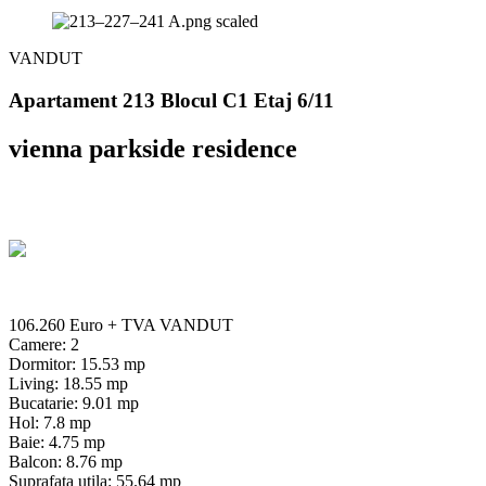
VANDUT
Apartament 213 Blocul C1 Etaj 6/11
vienna parkside residence
106.260 Euro
+ TVA
VANDUT
Camere: 2
Dormitor: 15.53 mp
Living: 18.55 mp
Bucatarie: 9.01 mp
Hol: 7.8 mp
Baie: 4.75 mp
Balcon: 8.76 mp
Suprafata utila: 55.64 mp