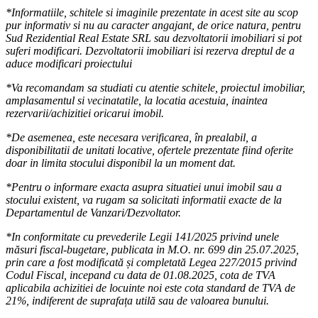
*Informatiile, schitele si imaginile prezentate in acest site au scop
pur informativ si nu au caracter angajant, de orice natura, pentru
Sud Rezidential Real Estate SRL sau dezvoltatorii imobiliari si pot
suferi modificari. Dezvoltatorii imobiliari isi rezerva dreptul de a
aduce modificari proiectului
*Va recomandam sa studiati cu atentie schitele, proiectul imobiliar,
amplasamentul si vecinatatile, la locatia acestuia, inaintea
rezervarii/achizitiei oricarui imobil.
*De asemenea, este necesara verificarea, în prealabil, a
disponibilitatii de unitati locative, ofertele prezentate fiind oferite
doar in limita stocului disponibil la un moment dat.
*Pentru o informare exacta asupra situatiei unui imobil sau a
stocului existent, va rugam sa solicitati informatii exacte de la
Departamentul de Vanzari/Dezvoltator.
*In conformitate cu prevederile Legii 141/2025 privind unele
măsuri fiscal-bugetare, publicata in M.O. nr. 699 din 25.07.2025,
prin care a fost modificată și completată Legea 227/2015 privind
Codul Fiscal, incepand cu data de 01.08.2025, cota de TVA
aplicabila achizitiei de locuinte noi este cota standard de TVA de
21%, indiferent de suprafața utilă sau de valoarea bunului.