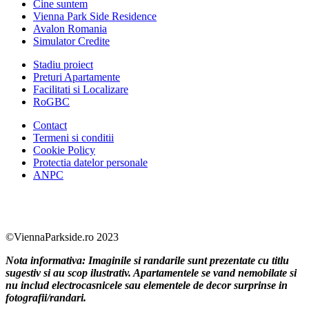
Cine suntem
Vienna Park Side Residence
Avalon Romania
Simulator Credite
Stadiu proiect
Preturi Apartamente
Facilitati si Localizare
RoGBC
Contact
Termeni si conditii
Cookie Policy
Protectia datelor personale
ANPC
Facebook
https://www.youtube.com/user/SudReziden
https://www.instagram.com/sudrezidenti
https://www.linkedin.com/company/su
©ViennaParkside.ro 2023
Nota informativa: Imaginile si randarile sunt prezentate cu titlu
sugestiv si au scop ilustrativ. Apartamentele se vand nemobilate si
nu includ electrocasnicele sau elementele de decor surprinse in
fotografii/randari.