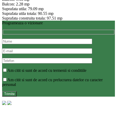
Balcon: 2.28 mp
Suprafata utila: 79.09 mp
Suprafata utila totala: 90.55 mp
Suprafata construita totala: 97.51 mp
Programeaza o vizionare
Am citit si sunt de acord cu termenii si conditiile
Am citit si sunt de acord cu prelucrarea datelor cu caracter
personal