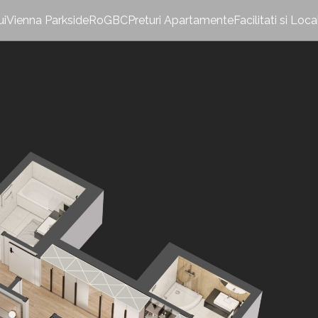
ui
Vienna Parkside
RoGBC
Preturi Apartamente
Facilitati si Loca