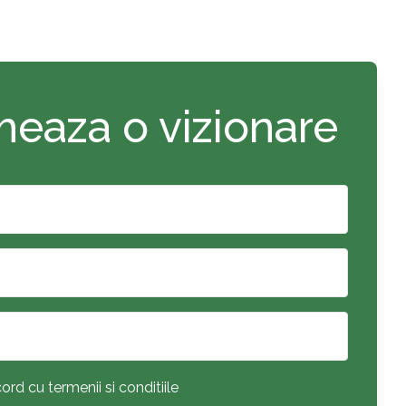
eaza o vizionare
ord cu termenii si conditiile