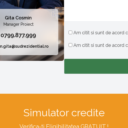
Gita Cosmin
Manager Proiect
Am citit si sunt de acord c
0799.877.999
Am citit si sunt de acord 
n.gita@sudrezidential.ro
Simulator credite
Verifica-ti Eligibilitatea GRATUIT !