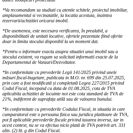
*Va recomandam sa studiati cu atentie schitele, proiectul imobiliar,
amplasamentul si vecinatatile, la locatia acestuia, inaintea
rezervarii/achizitiei oricarui imobil.
*De asemenea, este necesara verificarea, în prealabil, a
disponibilitatii de unitati locative, ofertele prezentate fiind oferite
doar in limita stocului disponibil la un moment dat.
*Pentru o informare exacta asupra situatiei unui imobil sau a
stocului existent, va rugam sa solicitati informatii exacte de la
Departamentul de Vanzari/Dezvoltator.
*In conformitate cu prevederile Legii 141/2025 privind unele
măsuri fiscal-bugetare, publicata in M.O. nr. 699 din 25.07.2025,
prin care a fost modificată și completată Legea 227/2015 privind
Codul Fiscal, incepand cu data de 01.08.2025, cota de TVA
aplicabila achizitiei de locuinte noi este cota standard de TVA de
21%, indiferent de suprafața utilă sau de valoarea bunului.
*In conformitate cu prevederile Codului Fiscal, in situatia in care
cumparatorul este o persoana fizica sau juridica platitoare de TVA,
pot fi aplicabile prevederile fiscale privind taxarea inversa, iar in
acest context, nu se va efectua nicio plată de TVA potrivit art. 331
alin. (2) lit. g din Codul Fiscal.