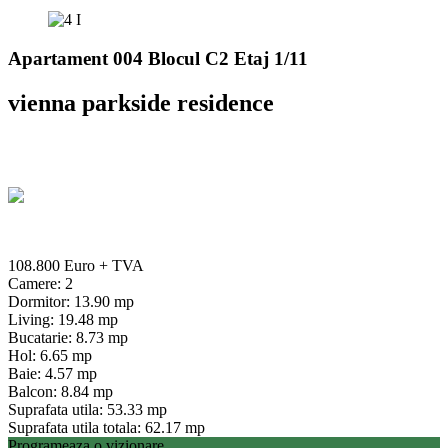
Apartament 004 Blocul C2 Etaj 1/11
vienna parkside residence
108.800 Euro
+ TVA
Camere: 2
Dormitor: 13.90 mp
Living: 19.48 mp
Bucatarie: 8.73 mp
Hol: 6.65 mp
Baie: 4.57 mp
Balcon: 8.84 mp
Suprafata utila: 53.33 mp
Suprafata utila totala: 62.17 mp
Programeaza o vizionare