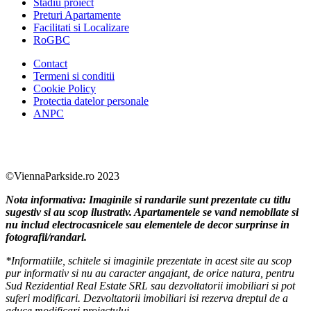
Stadiu proiect
Preturi Apartamente
Facilitati si Localizare
RoGBC
Contact
Termeni si conditii
Cookie Policy
Protectia datelor personale
ANPC
Facebook
https://www.youtube.com/user/SudReziden
https://www.instagram.com/sudrezidenti
https://www.linkedin.com/company/su
©ViennaParkside.ro 2023
Nota informativa: Imaginile si randarile sunt prezentate cu titlu
sugestiv si au scop ilustrativ. Apartamentele se vand nemobilate si
nu includ electrocasnicele sau elementele de decor surprinse in
fotografii/randari.
*Informatiile, schitele si imaginile prezentate in acest site au scop
pur informativ si nu au caracter angajant, de orice natura, pentru
Sud Rezidential Real Estate SRL sau dezvoltatorii imobiliari si pot
suferi modificari. Dezvoltatorii imobiliari isi rezerva dreptul de a
aduce modificari proiectului