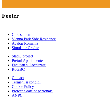
Footer
Cine suntem
Vienna Park Side Residence
Avalon Romania
Simulator Credite
Stadiu proiect
Preturi Apartamente
Facilitati si Localizare
RoGBC
Contact
Termeni si conditii
Cookie Policy
Protectia datelor personale
ANPC
Facebook
https://www.youtube.com/user/SudReziden
https://www.instagram.com/sudrezidenti
https://www.linkedin.com/company/su