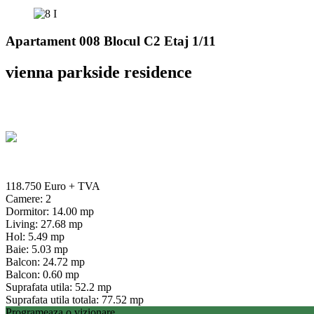
Apartament 008 Blocul C2 Etaj 1/11
vienna parkside residence
118.750 Euro
+ TVA
Camere: 2
Dormitor: 14.00 mp
Living: 27.68 mp
Hol: 5.49 mp
Baie: 5.03 mp
Balcon: 24.72 mp
Balcon: 0.60 mp
Suprafata utila: 52.2 mp
Suprafata utila totala: 77.52 mp
Programeaza o vizionare