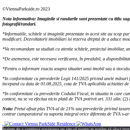
©ViennaParkside.ro 2023
Nota informativa: Imaginile si randarile sunt prezentate cu titlu sug
fotografii/randari.
*Informatiile, schitele si imaginile prezentate in acest site au scop p
modificari. Dezvoltatorii imobiliari isi rezerva dreptul de a aduce modi
*Va recomandam sa studiati cu atentie schitele, proiectul imobiliar, amp
*De asemenea, este necesara verificarea, în prealabil, a disponibilitati
*Pentru o informare exacta asupra situatiei unui imobil sau a stocului
*In conformitate cu prevederile Legii 141/2025 privind unele măsuri f
incepand cu data de 01.08.2025, cota de TVA aplicabila achizitiei de 
*In conformitate cu prevederile Codului Fiscal, in situatia in care cum
context, nu se va efectua nicio plată de TVA potrivit art. 331 alin. (2) 
Nota:
Pretul afisat plus TVA-ul de 21% sau prevederile privind taxarea 
contrar cumparatorul va suporta integral orice diferenta de TVA s-ar d
.
Înainte de a continua navigarea pe site-ul nostru te rugăm să aloci timpu