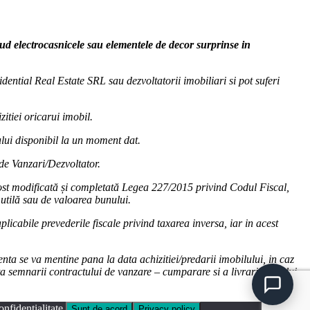
clud electrocasnicele sau elementele de decor surprinse in
dential Real Estate SRL sau dezvoltatorii imobiliari si pot suferi
zitiei oricarui imobil.
cului disponibil la un moment dat.
 de Vanzari/Dezvoltator.
fost modificată și completată Legea 227/2015 privind Codul Fiscal,
utilă sau de valoarea bunului.
licabile prevederile fiscale privind taxarea inversa, iar in acest
nta se va mentine pana la data achizitiei/predarii imobilului, in caz
ta semnarii contractului de vanzare – cumparare si a livrarii bunului.
nfidențialitate.
Sunt de acord
Privacy policy