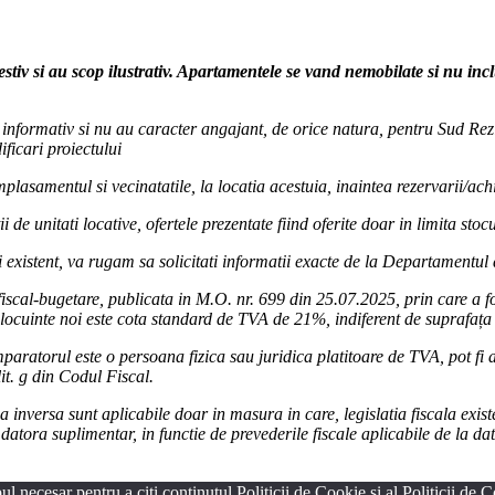
estiv si au scop ilustrativ. Apartamentele se vand nemobilate si nu in
ur informativ si nu au caracter angajant, de orice natura, pentru Sud Rezi
ficari proiectului
lasamentul si vecinatatile, la locatia acestuia, inaintea rezervarii/achi
i de unitati locative, ofertele prezentate fiind oferite doar in limita sto
 existent, va rugam sa solicitati informatii exacte de la Departamentul
iscal-bugetare, publicata in M.O. nr. 699 din 25.07.2025, prin care a 
locuinte noi este cota standard de TVA de 21%, indiferent de suprafața 
paratorul este o persoana fizica sau juridica platitoare de TVA, pot fi ap
lit. g din Codul Fiscal.
inversa sunt aplicabile doar in masura in care, legislatia fiscala existe
atora suplimentar, in functie de prevederile fiscale aplicabile de la da
l necesar pentru a citi conținutul Politicii de Cookie și al Politicii de Co