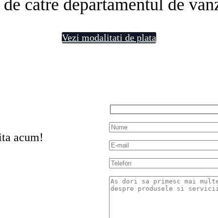
 de catre departamentul de vanz
Vezi modalitati de plata
ita acum!