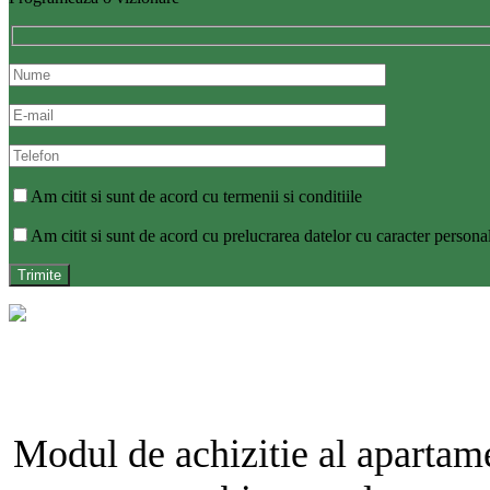
Am citit si sunt de acord cu termenii si conditiile
Am citit si sunt de acord cu prelucrarea datelor cu caracter persona
Modul de achizitie al apartamen