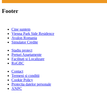
Footer
Cine suntem
Vienna Park Side Residence
Avalon Romania
Simulator Credite
Stadiu proiect
Preturi Apartamente
Facilitati si Localizare
RoGBC
Contact
Termeni si conditii
Cookie Policy
Protectia datelor personale
ANPC
Facebook
https://www.youtube.com/user/SudReziden
https://www.instagram.com/sudrezidenti
https://www.linkedin.com/company/su