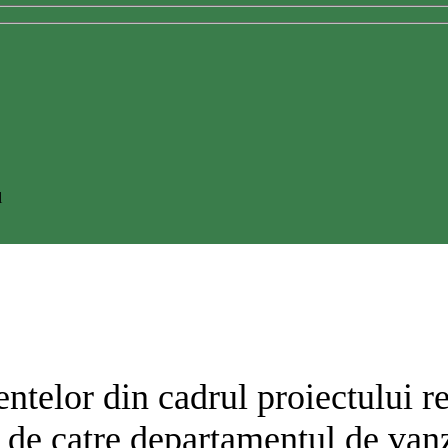
l
telor din cadrul proiectului rezi
 de catre departamentul de vanz