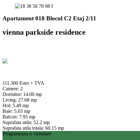
Apartament 018 Blocul C2 Etaj 2/11
vienna parkside residence
111.300 Euro
+ TVA
Camere: 2
Dormitor: 14.00 mp
Living: 27.68 mp
Hol: 5.49 mp
Baie: 5.03 mp
Balcon: 7.95 mp
Suprafata utila: 52.2 mp
Suprafata utila totala: 60.15 mp
Programeaza o vizionare