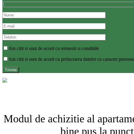
Am citit si sunt de acord cu termenii si conditiile
Am citit si sunt de acord cu prelucrarea datelor cu caracter persona
Modul de achizitie al apartamen
bine pus la punct