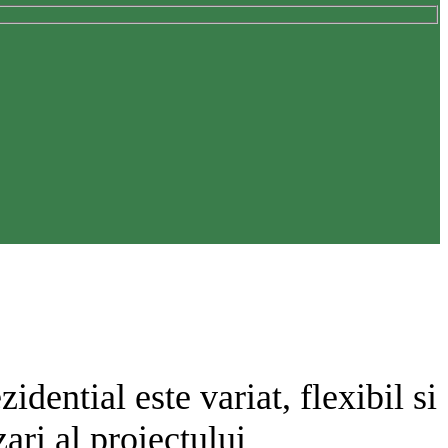
dential este variat, flexibil si
ari al proiectului