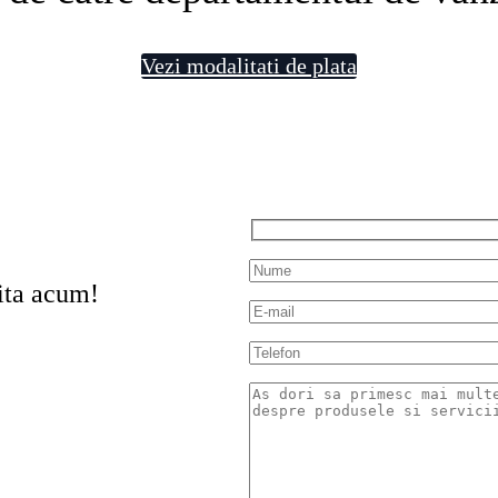
Vezi modalitati de plata
ita acum!