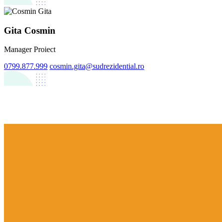
Gita Cosmin
Manager Proiect
0799.877.999
cosmin.gita@sudrezidential.ro