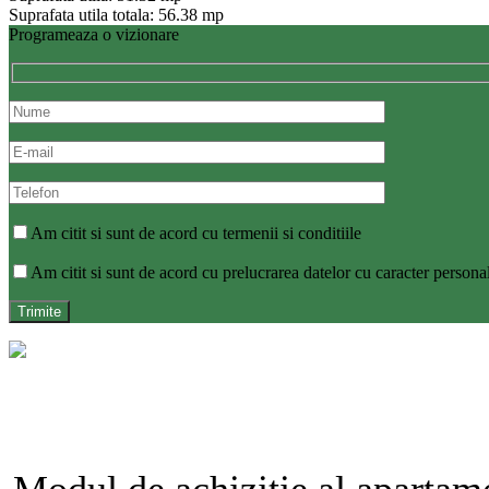
Suprafata utila totala: 56.38 mp
Programeaza o vizionare
Am citit si sunt de acord cu termenii si conditiile
Am citit si sunt de acord cu prelucrarea datelor cu caracter persona