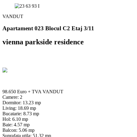
VANDUT
Apartament 023 Blocul C2 Etaj 3/11
vienna parkside residence
98.650 Euro
+ TVA
VANDUT
Camere: 2
Dormitor: 13.23 mp
Living: 18.69 mp
Bucatarie: 8.73 mp
Hol: 6.10 mp
Baie: 4.57 mp
Balcon: 5.06 mp
Suprafata utila: 51.32 mp