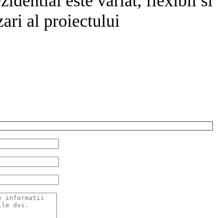
dential este variat, flexibil si
ari al proiectului