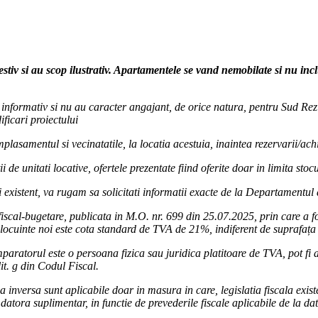
tial
al.ro/
drezidential/
estiv si au scop ilustrativ. Apartamentele se vand nemobilate si nu in
ur informativ si nu au caracter angajant, de orice natura, pentru Sud Rezi
ficari proiectului
lasamentul si vecinatatile, la locatia acestuia, inaintea rezervarii/achi
i de unitati locative, ofertele prezentate fiind oferite doar in limita sto
 existent, va rugam sa solicitati informatii exacte de la Departamentul
iscal-bugetare, publicata in M.O. nr. 699 din 25.07.2025, prin care a 
locuinte noi este cota standard de TVA de 21%, indiferent de suprafața 
paratorul este o persoana fizica sau juridica platitoare de TVA, pot fi ap
lit. g din Codul Fiscal.
inversa sunt aplicabile doar in masura in care, legislatia fiscala existe
atora suplimentar, in functie de prevederile fiscale aplicabile de la da