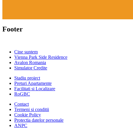
Footer
Cine suntem
Vienna Park Side Residence
Avalon Romania
Simulator Credite
Stadiu proiect
Preturi Apartamente
Facilitati si Localizare
RoGBC
Contact
Termeni si conditii
Cookie Policy
Protectia datelor personale
ANPC