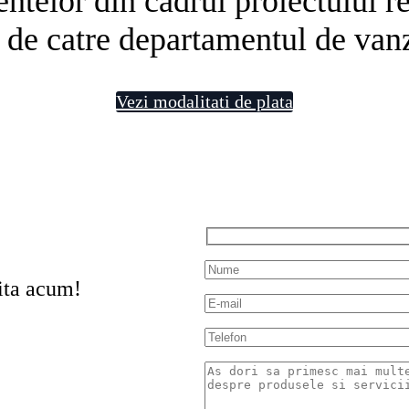
telor din cadrul proiectului rezi
 de catre departamentul de vanz
Vezi modalitati de plata
ita acum!