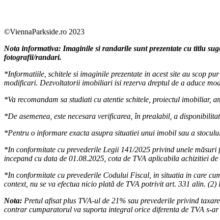
Facebook
https://www.youtube.com/user/SudReziden
https://www.instagram.com/sudrezidenti
https://www.linkedin.com/company/su
©ViennaParkside.ro 2023
Nota informativa: Imaginile si randarile sunt prezentate cu titlu sug
fotografii/randari.
*Informatiile, schitele si imaginile prezentate in acest site au scop p
modificari. Dezvoltatorii imobiliari isi rezerva dreptul de a aduce modi
*Va recomandam sa studiati cu atentie schitele, proiectul imobiliar, amp
*De asemenea, este necesara verificarea, în prealabil, a disponibilitati
*Pentru o informare exacta asupra situatiei unui imobil sau a stocului
*In conformitate cu prevederile Legii 141/2025 privind unele măsuri f
incepand cu data de 01.08.2025, cota de TVA aplicabila achizitiei de 
*In conformitate cu prevederile Codului Fiscal, in situatia in care cum
context, nu se va efectua nicio plată de TVA potrivit art. 331 alin. (2) 
Nota:
Pretul afisat plus TVA-ul de 21% sau prevederile privind taxarea 
contrar cumparatorul va suporta integral orice diferenta de TVA s-ar d