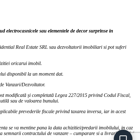
clud electrocasnicele sau elementele de decor surprinse in
dential Real Estate SRL sau dezvoltatorii imobiliari si pot suferi
zitiei oricarui imobil.
cului disponibil la un moment dat.
 de Vanzari/Dezvoltator.
fost modificată și completată Legea 227/2015 privind Codul Fiscal,
utilă sau de valoarea bunului.
licabile prevederile fiscale privind taxarea inversa, iar in acest
nta se va mentine pana la data achizitiei/predarii imobilului, in caz
ta semnarii contractului de vanzare – cumparare si a livrarii bunului.