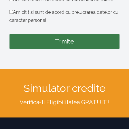
Am citit si sunt de acord cu prelucrarea datelor cu
caracter personal
Simulator credite
Verifica-ti Eligibilitatea GRATUIT !
Footer