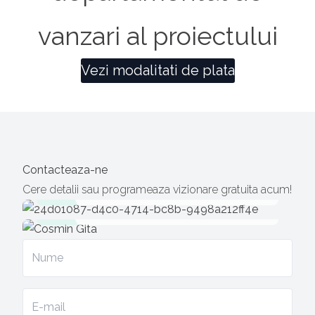
vanzari al proiectului
Vezi modalitati de plata
Georgeta Bobe
Manager Proiect
Gita Cosmin
Manager Proiect
0733.374.103
Contacteaza-ne
0799.877.999
georgeta@sudrezidential.ro
Cere detalii sau programeaza vizionare gratuita acum!
cosmin.gita@sudrezidential.ro