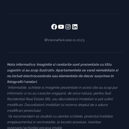
Facebook
https://www.youtube
https://www.instag
https://www.link
©ViennaParkside.ro 2023
Nota informativa: Imaginile si randarile sunt prezentate cu titlu
sugestiv si au scop ilustrativ. Apartamentele se vand nemobilate si
nu includ electrocasnicele sau elementele de decor surprinse in
fotografii/randari.
*Informatiile, schitele si imaginile prezentate in acest site au scop pur
informativ si nu au caracter angajant, de orice natura, pentru Sud
Rezidential Real Estate SRL sau dezvoltatorii imobiliari si pot suferi
modificari. Dezvoltatorii imobiliari isi rezerva dreptul de a aduce
modificari proiectului
*Va recomandam sa studiati cu atentie schitele, proiectul imobiliar,
amplasamentul si vecinatatile, la locatia acestuia, inaintea
rezervarii/achizitiei oricarui imobil.