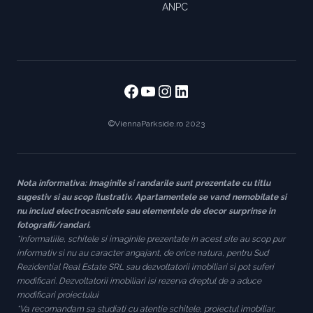
ANPC
Facebook
https://www.youtube
https://www.instag
https://www.link
©ViennaParkside.ro 2023
Nota informativa: Imaginile si randarile sunt prezentate cu titlu
sugestiv si au scop ilustrativ. Apartamentele se vand nemobilate si
nu includ electrocasnicele sau elementele de decor surprinse in
fotografii/randari.
*Informatiile, schitele si imaginile prezentate in acest site au scop pur
informativ si nu au caracter angajant, de orice natura, pentru Sud
Rezidential Real Estate SRL sau dezvoltatorii imobiliari si pot suferi
modificari. Dezvoltatorii imobiliari isi rezerva dreptul de a aduce
modificari proiectului
*Va recomandam sa studiati cu atentie schitele, proiectul imobiliar,