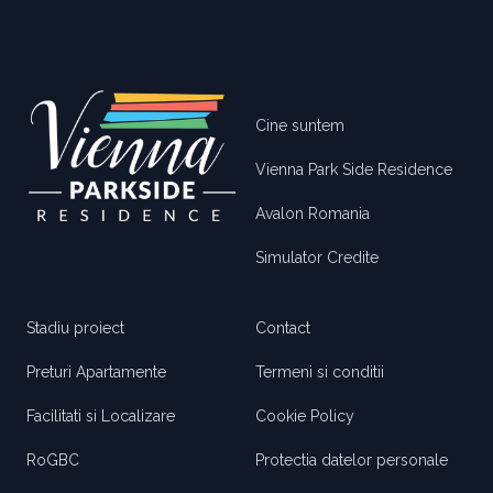
Footer
Cine suntem
Vienna Park Side Residence
Avalon Romania
Simulator Credite
Stadiu proiect
Contact
Preturi Apartamente
Termeni si conditii
Facilitati si Localizare
Cookie Policy
RoGBC
Protectia datelor personale