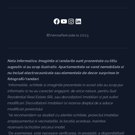
Facebook
https://www.youtube
https://www.instag
https://www.link
©ViennaParkside.ro 2023
Nota informativa: Imaginile si randarile sunt prezentate cu titlu
sugestiv si au scop ilustrativ. Apartamentele se vand nemobilate si
nu includ electrocasnicele sau elementele de decor surprinse in
fotografii/randari.
*Informatiile, schitele si imaginile prezentate in acest site au scop pur
informativ si nu au caracter angajant, de orice natura, pentru Sud
Rezidential Real Estate SRL sau dezvoltatorii imobiliari si pot suferi
modificari. Dezvoltatorii imobiliari isi rezerva dreptul de a aduce
modificari proiectului
*Va recomandam sa studiati cu atentie schitele, proiectul imobiliar,
amplasamentul si vecinatatile, la locatia acestuia, inaintea
rezervarii/achizitiei oricarui imobil.
*De asemenea, este necesara verificarea, în prealabil, a disponibilitatii