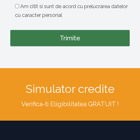
Am citit si sunt de acord cu prelucrarea datelor
cu caracter personal
Simulator credite
Verifica-ti Eligibilitatea GRATUIT !
Footer