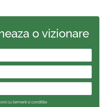
eaza o vizionare
ord cu termenii si conditiile