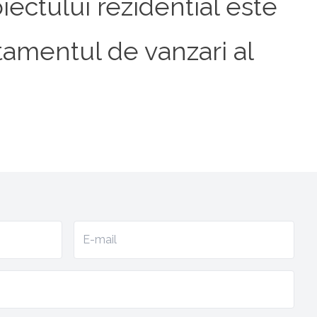
iectului rezidential este
rtamentul de vanzari al