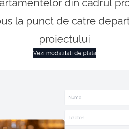
artamentelor din cadrul pro
ne pus la punct de catre depa
proiectului
Vezi modalitati de plata