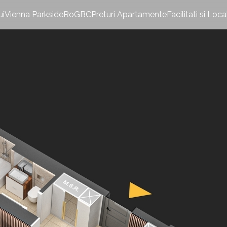
ui
Vienna Parkside
RoGBC
Preturi Apartamente
Facilitati si Loca