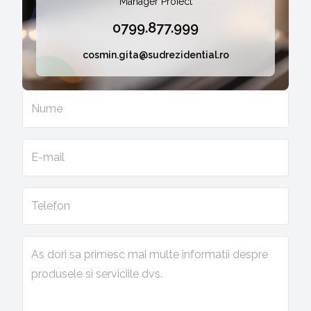
Manager Proiect
0799.877.999
cosmin.gita@sudrezidential.ro