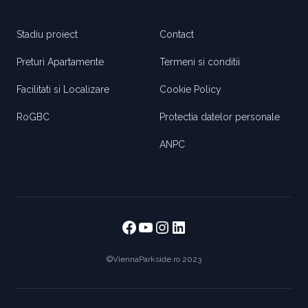
Stadiu proiect
Contact
Preturi Apartamente
Termeni si conditii
Facilitati si Localizare
Cookie Policy
RoGBC
Protectia datelor personale
ANPC
Facebook
https://www.youtube
https://www.instag
https://www.link
©ViennaParkside.ro 2023