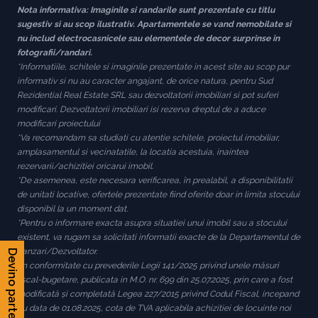
Nota informativa: Imaginile si randarile sunt prezentate cu titlu
sugestiv si au scop ilustrativ. Apartamentele se vand nemobilate si
nu includ electrocasnicele sau elementele de decor surprinse in
fotografii/randari.
*Informatiile, schitele si imaginile prezentate in acest site au scop pur
informativ si nu au caracter angajant, de orice natura, pentru Sud
Rezidential Real Estate SRL sau dezvoltatorii imobiliari si pot suferi
modificari. Dezvoltatorii imobiliari isi rezerva dreptul de a aduce
modificari proiectului
*Va recomandam sa studiati cu atentie schitele, proiectul imobiliar,
amplasamentul si vecinatatile, la locatia acestuia, inaintea
rezervarii/achizitiei oricarui imobil.
*De asemenea, este necesara verificarea, în prealabil, a disponibilitatii
de unitati locative, ofertele prezentate fiind oferite doar in limita stocului
disponibil la un moment dat.
*Pentru o informare exacta asupra situatiei unui imobil sau a stocului
existent, va rugam sa solicitati informatii exacte de la Departamentul de
Vanzari/Dezvoltator.
Devino partener
*In conformitate cu prevederile Legii 141/2025 privind unele măsuri
fiscal-bugetare, publicata in M.O. nr. 699 din 25.07.2025, prin care a fost
modificată și completată Legea 227/2015 privind Codul Fiscal, incepand
cu data de 01.08.2025, cota de TVA aplicabila achizitiei de locuinte noi