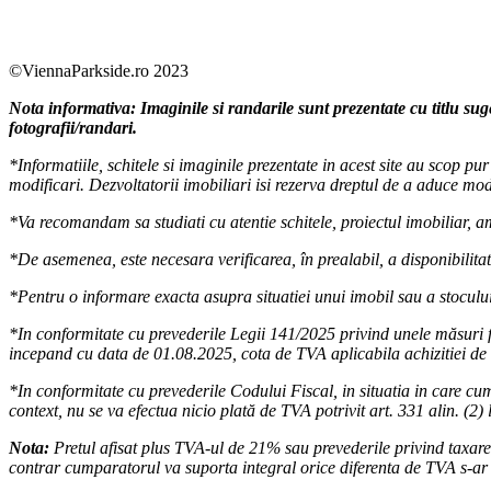
Facebook
https://www.youtube.com/user/SudReziden
https://www.instagram.com/sudrezidenti
https://www.linkedin.com/company/su
©ViennaParkside.ro 2023
Nota informativa: Imaginile si randarile sunt prezentate cu titlu sug
fotografii/randari.
*Informatiile, schitele si imaginile prezentate in acest site au scop p
modificari. Dezvoltatorii imobiliari isi rezerva dreptul de a aduce modi
*Va recomandam sa studiati cu atentie schitele, proiectul imobiliar, amp
*De asemenea, este necesara verificarea, în prealabil, a disponibilitati
*Pentru o informare exacta asupra situatiei unui imobil sau a stocului
*In conformitate cu prevederile Legii 141/2025 privind unele măsuri f
incepand cu data de 01.08.2025, cota de TVA aplicabila achizitiei de 
*In conformitate cu prevederile Codului Fiscal, in situatia in care cum
context, nu se va efectua nicio plată de TVA potrivit art. 331 alin. (2) 
Nota:
Pretul afisat plus TVA-ul de 21% sau prevederile privind taxarea 
contrar cumparatorul va suporta integral orice diferenta de TVA s-ar d