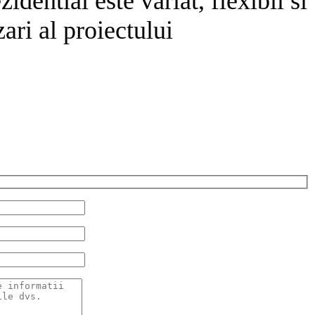
dential este variat, flexibil si
ari al proiectului