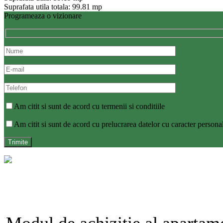
Suprafata utila totala: 99.81 mp
Programeaza o vizionare
Am citit si sunt de acord cu termenii si conditiile
Am citit si sunt de acord cu prelucrarea datelor cu caracter persona