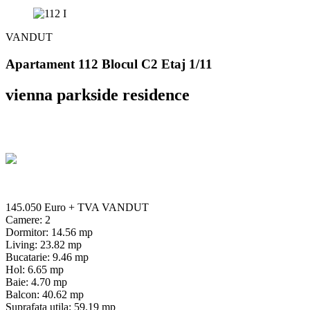
VANDUT
Apartament 112 Blocul C2 Etaj 1/11
vienna parkside residence
145.050 Euro
+ TVA
VANDUT
Camere: 2
Dormitor: 14.56 mp
Living: 23.82 mp
Bucatarie: 9.46 mp
Hol: 6.65 mp
Baie: 4.70 mp
Balcon: 40.62 mp
Suprafata utila: 59.19 mp