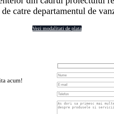
telor din cadrul proiectului rezi
 de catre departamentul de vanz
Vezi modalitati de plata
ita acum!