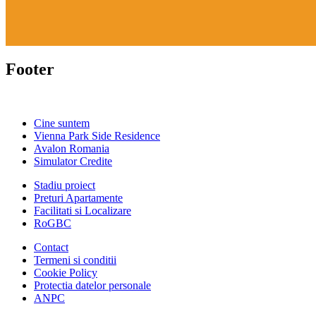
Footer
Cine suntem
Vienna Park Side Residence
Avalon Romania
Simulator Credite
Stadiu proiect
Preturi Apartamente
Facilitati si Localizare
RoGBC
Contact
Termeni si conditii
Cookie Policy
Protectia datelor personale
ANPC