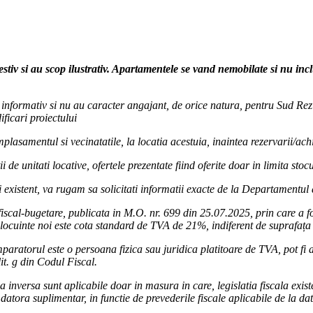
tial
al.ro/
drezidential/
estiv si au scop ilustrativ. Apartamentele se vand nemobilate si nu in
ur informativ si nu au caracter angajant, de orice natura, pentru Sud Rezi
ficari proiectului
lasamentul si vecinatatile, la locatia acestuia, inaintea rezervarii/achi
i de unitati locative, ofertele prezentate fiind oferite doar in limita sto
 existent, va rugam sa solicitati informatii exacte de la Departamentul
iscal-bugetare, publicata in M.O. nr. 699 din 25.07.2025, prin care a 
locuinte noi este cota standard de TVA de 21%, indiferent de suprafața 
paratorul este o persoana fizica sau juridica platitoare de TVA, pot fi ap
lit. g din Codul Fiscal.
inversa sunt aplicabile doar in masura in care, legislatia fiscala existe
atora suplimentar, in functie de prevederile fiscale aplicabile de la da