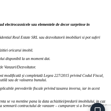
clud electrocasnicele sau elementele de decor surprinse in
dential Real Estate SRL sau dezvoltatorii imobiliari si pot suferi
zitiei oricarui imobil.
cului disponibil la un moment dat.
 de Vanzari/Dezvoltator.
fost modificată și completată Legea 227/2015 privind Codul Fiscal,
utilă sau de valoarea bunului.
licabile prevederile fiscale privind taxarea inversa, iar in acest
nta se va mentine pana la data achizitiei/predarii imobilului, in caz
ta semnarii contractului de vanzare – cumparare si a livrarii bunului.