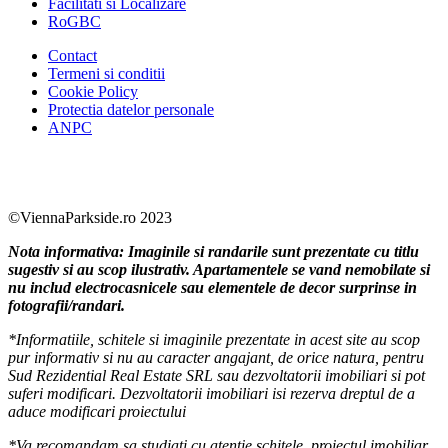
Facilitati si Localizare
RoGBC
Contact
Termeni si conditii
Cookie Policy
Protectia datelor personale
ANPC
Facebook
https://www.youtube.com/user/SudReziden
https://www.instagram.com/sudrezidenti
https://www.linkedin.com/company/su
©ViennaParkside.ro 2023
Nota informativa: Imaginile si randarile sunt prezentate cu titlu
sugestiv si au scop ilustrativ. Apartamentele se vand nemobilate si
nu includ electrocasnicele sau elementele de decor surprinse in
fotografii/randari.
*Informatiile, schitele si imaginile prezentate in acest site au scop
pur informativ si nu au caracter angajant, de orice natura, pentru
Sud Rezidential Real Estate SRL sau dezvoltatorii imobiliari si pot
suferi modificari. Dezvoltatorii imobiliari isi rezerva dreptul de a
aduce modificari proiectului
*Va recomandam sa studiati cu atentie schitele, proiectul imobiliar,