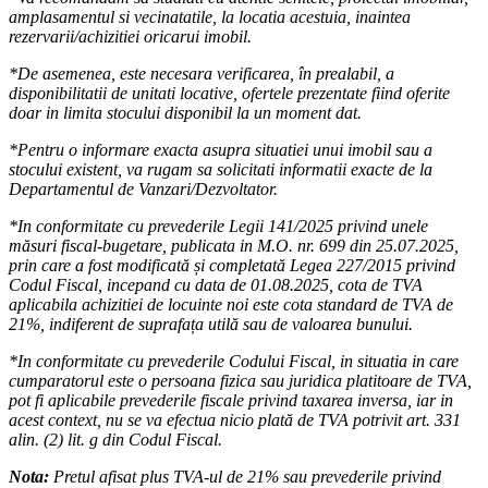
amplasamentul si vecinatatile, la locatia acestuia, inaintea
rezervarii/achizitiei oricarui imobil.
*De asemenea, este necesara verificarea, în prealabil, a
disponibilitatii de unitati locative, ofertele prezentate fiind oferite
doar in limita stocului disponibil la un moment dat.
*Pentru o informare exacta asupra situatiei unui imobil sau a
stocului existent, va rugam sa solicitati informatii exacte de la
Departamentul de Vanzari/Dezvoltator.
*In conformitate cu prevederile Legii 141/2025 privind unele
măsuri fiscal-bugetare, publicata in M.O. nr. 699 din 25.07.2025,
prin care a fost modificată și completată Legea 227/2015 privind
Codul Fiscal, incepand cu data de 01.08.2025, cota de TVA
aplicabila achizitiei de locuinte noi este cota standard de TVA de
21%, indiferent de suprafața utilă sau de valoarea bunului.
*In conformitate cu prevederile Codului Fiscal, in situatia in care
cumparatorul este o persoana fizica sau juridica platitoare de TVA,
pot fi aplicabile prevederile fiscale privind taxarea inversa, iar in
acest context, nu se va efectua nicio plată de TVA potrivit art. 331
alin. (2) lit. g din Codul Fiscal.
Nota:
Pretul afisat plus TVA-ul de 21% sau prevederile privind