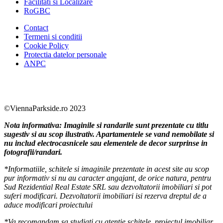
Facilitati si Localizare
RoGBC
Contact
Termeni si conditii
Cookie Policy
Protectia datelor personale
ANPC
Facebook
https://www.youtube.com/user/SudReziden
https://www.instagram.com/sudrezidenti
https://www.linkedin.com/company/su
©ViennaParkside.ro 2023
Nota informativa: Imaginile si randarile sunt prezentate cu titlu
sugestiv si au scop ilustrativ. Apartamentele se vand nemobilate si
nu includ electrocasnicele sau elementele de decor surprinse in
fotografii/randari.
*Informatiile, schitele si imaginile prezentate in acest site au scop
pur informativ si nu au caracter angajant, de orice natura, pentru
Sud Rezidential Real Estate SRL sau dezvoltatorii imobiliari si pot
suferi modificari. Dezvoltatorii imobiliari isi rezerva dreptul de a
aduce modificari proiectului
*Va recomandam sa studiati cu atentie schitele, proiectul imobiliar,