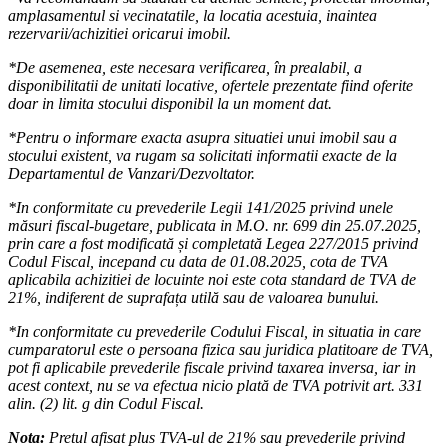
amplasamentul si vecinatatile, la locatia acestuia, inaintea
rezervarii/achizitiei oricarui imobil.
*De asemenea, este necesara verificarea, în prealabil, a
disponibilitatii de unitati locative, ofertele prezentate fiind oferite
doar in limita stocului disponibil la un moment dat.
*Pentru o informare exacta asupra situatiei unui imobil sau a
stocului existent, va rugam sa solicitati informatii exacte de la
Departamentul de Vanzari/Dezvoltator.
*In conformitate cu prevederile Legii 141/2025 privind unele
măsuri fiscal-bugetare, publicata in M.O. nr. 699 din 25.07.2025,
prin care a fost modificată și completată Legea 227/2015 privind
Codul Fiscal, incepand cu data de 01.08.2025, cota de TVA
aplicabila achizitiei de locuinte noi este cota standard de TVA de
21%, indiferent de suprafața utilă sau de valoarea bunului.
*In conformitate cu prevederile Codului Fiscal, in situatia in care
cumparatorul este o persoana fizica sau juridica platitoare de TVA,
pot fi aplicabile prevederile fiscale privind taxarea inversa, iar in
acest context, nu se va efectua nicio plată de TVA potrivit art. 331
alin. (2) lit. g din Codul Fiscal.
Nota:
Pretul afisat plus TVA-ul de 21% sau prevederile privind