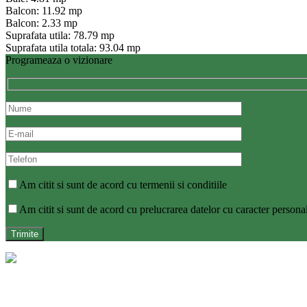
Balcon: 11.92 mp
Balcon: 2.33 mp
Suprafata utila: 78.79 mp
Suprafata utila totala: 93.04 mp
Programeaza o vizionare
Am citit si sunt de acord cu termenii si conditiile
Am citit si sunt de acord cu prelucrarea datelor cu caracter persona