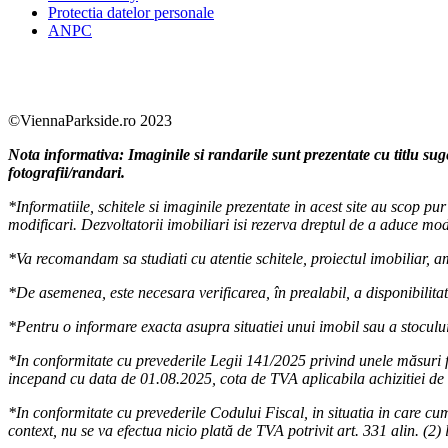
Protectia datelor personale
ANPC
Facebook
https://www.youtube.com/user/SudReziden
https://www.instagram.com/sudrezidenti
https://www.linkedin.com/company/su
©ViennaParkside.ro 2023
Nota informativa: Imaginile si randarile sunt prezentate cu titlu sug
fotografii/randari.
*Informatiile, schitele si imaginile prezentate in acest site au scop p
modificari. Dezvoltatorii imobiliari isi rezerva dreptul de a aduce modi
*Va recomandam sa studiati cu atentie schitele, proiectul imobiliar, amp
*De asemenea, este necesara verificarea, în prealabil, a disponibilitati
*Pentru o informare exacta asupra situatiei unui imobil sau a stocului
*In conformitate cu prevederile Legii 141/2025 privind unele măsuri f
incepand cu data de 01.08.2025, cota de TVA aplicabila achizitiei de 
*In conformitate cu prevederile Codului Fiscal, in situatia in care cum
context, nu se va efectua nicio plată de TVA potrivit art. 331 alin. (2) 