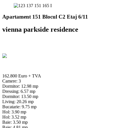
Apartament 151 Blocul C2 Etaj 6/11
vienna parkside residence
162.800 Euro
+ TVA
Camere: 3
Dormitor: 12.98 mp
Dressing: 6.57 mp
Dormitor: 13.50 mp
Living: 20.26 mp
Bucatarie: 9.75 mp
Hol: 3.90 mp
Hol: 3.52 mp
Baie: 3.50 mp
Baie: 4.81 mp