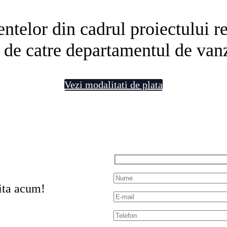
telor din cadrul proiectului rezi
 de catre departamentul de vanz
Vezi modalitati de plata
ita acum!