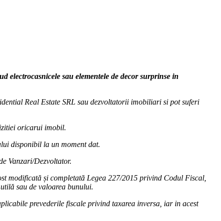
clud electrocasnicele sau elementele de decor surprinse in
dential Real Estate SRL sau dezvoltatorii imobiliari si pot suferi
zitiei oricarui imobil.
cului disponibil la un moment dat.
 de Vanzari/Dezvoltator.
fost modificată și completată Legea 227/2015 privind Codul Fiscal,
utilă sau de valoarea bunului.
licabile prevederile fiscale privind taxarea inversa, iar in acest