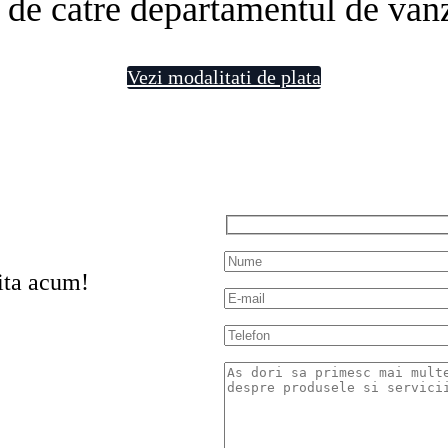
 de catre departamentul de vanz
Vezi modalitati de plata
ita acum!