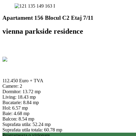
Apartament 156 Blocul C2 Etaj 7/11
vienna parkside residence
112.450 Euro
+ TVA
Camere: 2
Dormitor: 13.72 mp
Living: 18.43 mp
Bucatarie: 8.84 mp
Hol: 6.57 mp
Baie: 4.68 mp
Balcon: 8.54 mp
Suprafata utila: 52.24 mp
Suprafata utila totala: 60.78 mp
Programeaza o vizionare