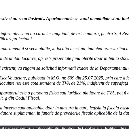
estiv si au scop ilustrativ. Apartamentele se vand nemobilate si nu in
ur informativ si nu au caracter angajant, de orice natura, pentru Sud Rezi
ficari proiectului
lasamentul si vecinatatile, la locatia acestuia, inaintea rezervarii/achi
i de unitati locative, ofertele prezentate fiind oferite doar in limita sto
 existent, va rugam sa solicitati informatii exacte de la Departamentul
iscal-bugetare, publicata in M.O. nr. 699 din 25.07.2025, prin care a 
locuinte noi este cota standard de TVA de 21%, indiferent de suprafața 
paratorul este o persoana fizica sau juridica platitoare de TVA, pot fi ap
lit. g din Codul Fiscal.
inversa sunt aplicabile doar in masura in care, legislatia fiscala existe
atora suplimentar, in functie de prevederile fiscale aplicabile de la da
l necesar pentru a citi conținutul Politicii de Cookie și al Politicii de Co