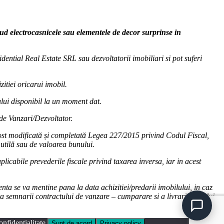
clud electrocasnicele sau elementele de decor surprinse in
dential Real Estate SRL sau dezvoltatorii imobiliari si pot suferi
zitiei oricarui imobil.
cului disponibil la un moment dat.
 de Vanzari/Dezvoltator.
fost modificată și completată Legea 227/2015 privind Codul Fiscal,
utilă sau de valoarea bunului.
licabile prevederile fiscale privind taxarea inversa, iar in acest
nta se va mentine pana la data achizitiei/predarii imobilului, in caz
ta semnarii contractului de vanzare – cumparare si a livrarii bunului.
nfidențialitate.
Sunt de acord
Privacy policy