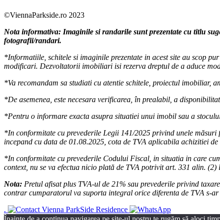
©ViennaParkside.ro 2023
Nota informativa: Imaginile si randarile sunt prezentate cu titlu sug
fotografii/randari.
*Informatiile, schitele si imaginile prezentate in acest site au scop p
modificari. Dezvoltatorii imobiliari isi rezerva dreptul de a aduce modi
*Va recomandam sa studiati cu atentie schitele, proiectul imobiliar, amp
*De asemenea, este necesara verificarea, în prealabil, a disponibilitati
*Pentru o informare exacta asupra situatiei unui imobil sau a stocului
*In conformitate cu prevederile Legii 141/2025 privind unele măsuri f
incepand cu data de 01.08.2025, cota de TVA aplicabila achizitiei de 
*In conformitate cu prevederile Codului Fiscal, in situatia in care cum
context, nu se va efectua nicio plată de TVA potrivit art. 331 alin. (2) 
Nota:
Pretul afisat plus TVA-ul de 21% sau prevederile privind taxarea 
contrar cumparatorul va suporta integral orice diferenta de TVA s-ar d
.
Înainte de a continua navigarea pe site-ul nostru te rugăm să aloci timpu