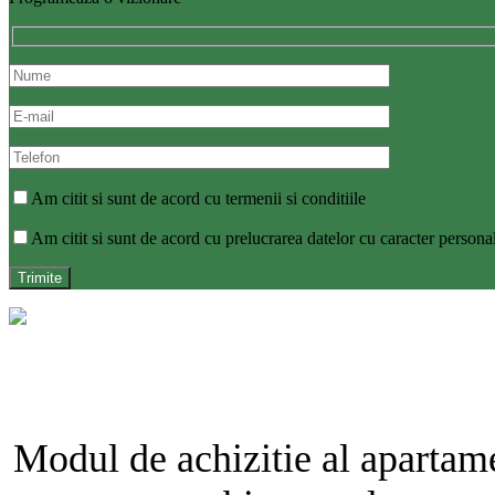
Am citit si sunt de acord cu termenii si conditiile
Am citit si sunt de acord cu prelucrarea datelor cu caracter persona
Modul de achizitie al apartamen