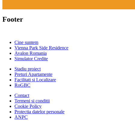
Footer
Cine suntem
Vienna Park Side Residence
Avalon Romania
Simulator Credite
Stadiu proiect
Preturi Apartamente
Facilitati si Localizare
RoGBC
Contact
Termeni si conditii
Cookie Policy
Protectia datelor personale
ANPC
Facebook
https://www.youtube.com/user/SudReziden
https://www.instagram.com/sudrezidenti
https://www.linkedin.com/company/su