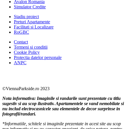
Avalon Romania
Simulator Credite
Stadiu proiect
Preturi Apartamente
Facilitati si Localizare
RoGBC
Contact
Termeni si conditii
Cookie Policy
Protectia datelor personale
ANPC
Facebook
https://www.youtube.com/user/SudReziden
https://www.instagram.com/sudrezidenti
https://www.linkedin.com/company/su
©ViennaParkside.ro 2023
Nota informativa: Imaginile si randarile sunt prezentate cu titlu
sugestiv si au scop ilustrativ. Apartamentele se vand nemobilate si
nu includ electrocasnicele sau elementele de decor surprinse in
fotografii/randari.
*Informatiile, schitele si imaginile prezentate in acest site au scop
pur informativ si nu au caracter angajant, de orice natura, pentru