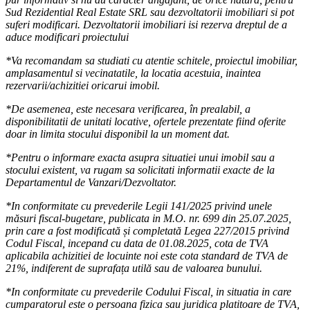
Sud Rezidential Real Estate SRL sau dezvoltatorii imobiliari si pot
suferi modificari. Dezvoltatorii imobiliari isi rezerva dreptul de a
aduce modificari proiectului
*Va recomandam sa studiati cu atentie schitele, proiectul imobiliar,
amplasamentul si vecinatatile, la locatia acestuia, inaintea
rezervarii/achizitiei oricarui imobil.
*De asemenea, este necesara verificarea, în prealabil, a
disponibilitatii de unitati locative, ofertele prezentate fiind oferite
doar in limita stocului disponibil la un moment dat.
*Pentru o informare exacta asupra situatiei unui imobil sau a
stocului existent, va rugam sa solicitati informatii exacte de la
Departamentul de Vanzari/Dezvoltator.
*In conformitate cu prevederile Legii 141/2025 privind unele
măsuri fiscal-bugetare, publicata in M.O. nr. 699 din 25.07.2025,
prin care a fost modificată și completată Legea 227/2015 privind
Codul Fiscal, incepand cu data de 01.08.2025, cota de TVA
aplicabila achizitiei de locuinte noi este cota standard de TVA de
21%, indiferent de suprafața utilă sau de valoarea bunului.
*In conformitate cu prevederile Codului Fiscal, in situatia in care
cumparatorul este o persoana fizica sau juridica platitoare de TVA,