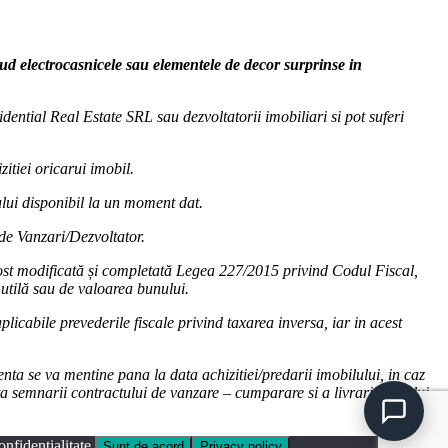
clud electrocasnicele sau elementele de decor surprinse in
dential Real Estate SRL sau dezvoltatorii imobiliari si pot suferi
zitiei oricarui imobil.
cului disponibil la un moment dat.
 de Vanzari/Dezvoltator.
fost modificată și completată Legea 227/2015 privind Codul Fiscal,
utilă sau de valoarea bunului.
licabile prevederile fiscale privind taxarea inversa, iar in acest
nta se va mentine pana la data achizitiei/predarii imobilului, in caz
ta semnarii contractului de vanzare – cumparare si a livrarii bunului.
nfidențialitate.
Sunt de acord
Privacy policy