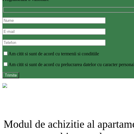
Am citit si sunt de acord cu termenii si conditiile
Am citit si sunt de acord cu prelucrarea datelor cu caracter persona
Modul de achizitie al apartamen