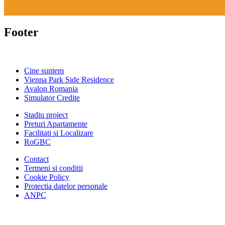
Footer
Cine suntem
Vienna Park Side Residence
Avalon Romania
Simulator Credite
Stadiu proiect
Preturi Apartamente
Facilitati si Localizare
RoGBC
Contact
Termeni si conditii
Cookie Policy
Protectia datelor personale
ANPC
Facebook
https://www.youtube.com/user/SudReziden
https://www.instagram.com/sudrezidenti
https://www.linkedin.com/company/su