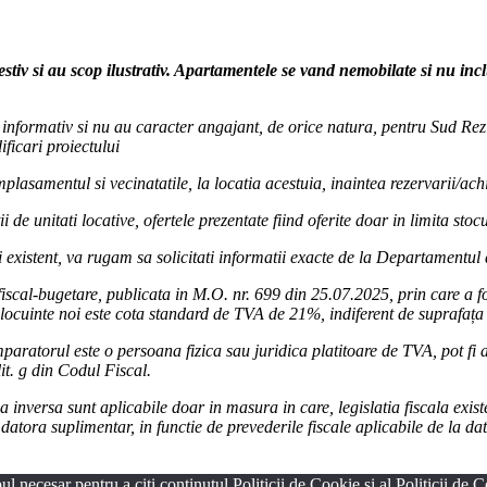
estiv si au scop ilustrativ. Apartamentele se vand nemobilate si nu in
ur informativ si nu au caracter angajant, de orice natura, pentru Sud Rezi
ficari proiectului
lasamentul si vecinatatile, la locatia acestuia, inaintea rezervarii/achi
i de unitati locative, ofertele prezentate fiind oferite doar in limita sto
 existent, va rugam sa solicitati informatii exacte de la Departamentul
iscal-bugetare, publicata in M.O. nr. 699 din 25.07.2025, prin care a 
locuinte noi este cota standard de TVA de 21%, indiferent de suprafața 
paratorul este o persoana fizica sau juridica platitoare de TVA, pot fi ap
lit. g din Codul Fiscal.
inversa sunt aplicabile doar in masura in care, legislatia fiscala existe
atora suplimentar, in functie de prevederile fiscale aplicabile de la da
l necesar pentru a citi conținutul Politicii de Cookie și al Politicii de Co