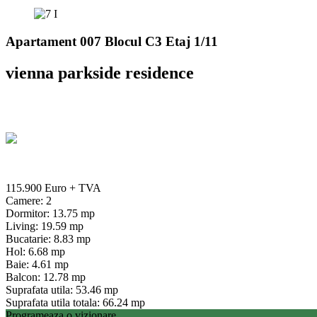
Apartament 007 Blocul C3 Etaj 1/11
vienna parkside residence
115.900 Euro
+ TVA
Camere: 2
Dormitor: 13.75 mp
Living: 19.59 mp
Bucatarie: 8.83 mp
Hol: 6.68 mp
Baie: 4.61 mp
Balcon: 12.78 mp
Suprafata utila: 53.46 mp
Suprafata utila totala: 66.24 mp
Programeaza o vizionare