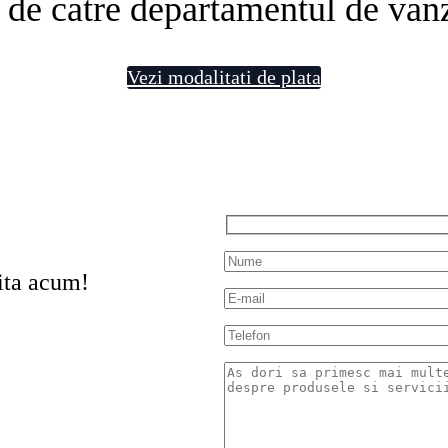
 de catre departamentul de vanz
Vezi modalitati de plata
ita acum!