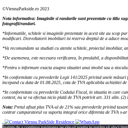
©ViennaParkside.ro 2023
Nota informativa: Imaginile si randarile sunt prezentate cu titlu sug
fotografii/randari.
*Informatiile, schitele si imaginile prezentate in acest site au scop p
modificari. Dezvoltatorii imobiliari isi rezerva dreptul de a aduce modi
*Va recomandam sa studiati cu atentie schitele, proiectul imobiliar, amp
*De asemenea, este necesara verificarea, în prealabil, a disponibilitati
*Pentru o informare exacta asupra situatiei unui imobil sau a stocului
*In conformitate cu prevederile Legii 141/2025 privind unele măsuri f
incepand cu data de 01.08.2025, cota de TVA aplicabila achizitiei de 
*In conformitate cu prevederile Codului Fiscal, in situatia in care cum
context, nu se va efectua nicio plată de TVA potrivit art. 331 alin. (2) 
Nota:
Pretul afisat plus TVA-ul de 21% sau prevederile privind taxarea 
contrar cumparatorul va suporta integral orice diferenta de TVA s-ar d
.
Înainte de a continua navigarea pe site-ul nostru te rugăm să aloci timpu