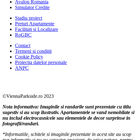
Avalon Romania
Simulator Credite
Stadiu proiect
Preturi Apartamente
Facilitati si Localizare
RoGBC
Contact
Termeni si conditii
Cookie Policy
Protectia datelor personale
ANPC
Facebook
https://www.youtube.com/user/SudReziden
https://www.instagram.com/sudrezidenti
https://www.linkedin.com/company/su
©ViennaParkside.ro 2023
Nota informativa: Imaginile si randarile sunt prezentate cu titlu
sugestiv si au scop ilustrativ. Apartamentele se vand nemobilate si
nu includ electrocasnicele sau elementele de decor surprinse in
fotografii/randari.
*Informatiile, schitele si imaginile prezentate in acest site au scop
pur informativ si nu au caracter angajant, de orice natura, pentru