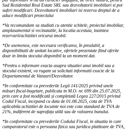
Sud Rezidential Real Estate SRL sau dezvoltatorii imobiliari si pot
suferi modificari. Dezvoltatorii imobiliari isi rezerva dreptul de a
aduce modificari proiectului
*Va recomandam sa studiati cu atentie schitele, proiectul imobiliar,
amplasamentul si vecinatatile, la locatia acestuia, inaintea
rezervarii/achizitiei oricarui imobil.
*De asemenea, este necesara verificarea, în prealabil, a
disponibilitatii de unitati locative, ofertele prezentate fiind oferite
doar in limita stocului disponibil la un moment dat.
*Pentru o informare exacta asupra situatiei unui imobil sau a
stocului existent, va rugam sa solicitati informatii exacte de la
Departamentul de Vanzari/Dezvoltator.
*In conformitate cu prevederile Legii 141/2025 privind unele
măsuri fiscal-bugetare, publicata in M.O. nr. 699 din 25.07.2025,
prin care a fost modificată și completată Legea 227/2015 privind
Codul Fiscal, incepand cu data de 01.08.2025, cota de TVA
aplicabila achizitiei de locuinte noi este cota standard de TVA de
21%, indiferent de suprafața utilă sau de valoarea bunului.
*In conformitate cu prevederile Codului Fiscal, in situatia in care
cumparatorul este o persoana fizica sau juridica platitoare de TVA,