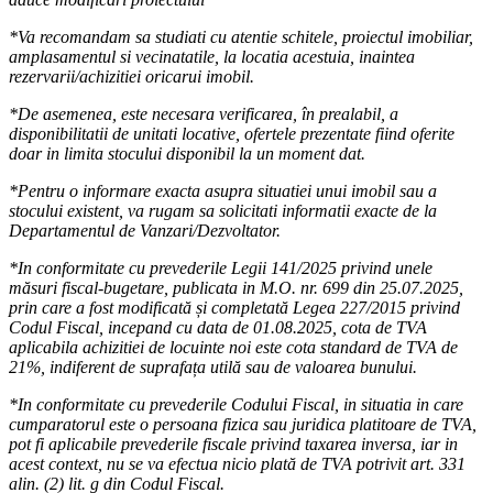
*Va recomandam sa studiati cu atentie schitele, proiectul imobiliar,
amplasamentul si vecinatatile, la locatia acestuia, inaintea
rezervarii/achizitiei oricarui imobil.
*De asemenea, este necesara verificarea, în prealabil, a
disponibilitatii de unitati locative, ofertele prezentate fiind oferite
doar in limita stocului disponibil la un moment dat.
*Pentru o informare exacta asupra situatiei unui imobil sau a
stocului existent, va rugam sa solicitati informatii exacte de la
Departamentul de Vanzari/Dezvoltator.
*In conformitate cu prevederile Legii 141/2025 privind unele
măsuri fiscal-bugetare, publicata in M.O. nr. 699 din 25.07.2025,
prin care a fost modificată și completată Legea 227/2015 privind
Codul Fiscal, incepand cu data de 01.08.2025, cota de TVA
aplicabila achizitiei de locuinte noi este cota standard de TVA de
21%, indiferent de suprafața utilă sau de valoarea bunului.
*In conformitate cu prevederile Codului Fiscal, in situatia in care
cumparatorul este o persoana fizica sau juridica platitoare de TVA,
pot fi aplicabile prevederile fiscale privind taxarea inversa, iar in
acest context, nu se va efectua nicio plată de TVA potrivit art. 331
alin. (2) lit. g din Codul Fiscal.