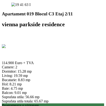
Apartament 019 Blocul C3 Etaj 2/11
vienna parkside residence
114.900 Euro
+ TVA
Camere: 2
Dormitor: 15.28 mp
Living: 19.59 mp
Bucatarie: 8.83 mp
Hol: 8.21 mp
Baie: 4.75 mp
Balcon: 9.01 mp
Suprafata utila: 56.66 mp
Suprafata utila totala: 65.67 mp
Programeaza o vizionare