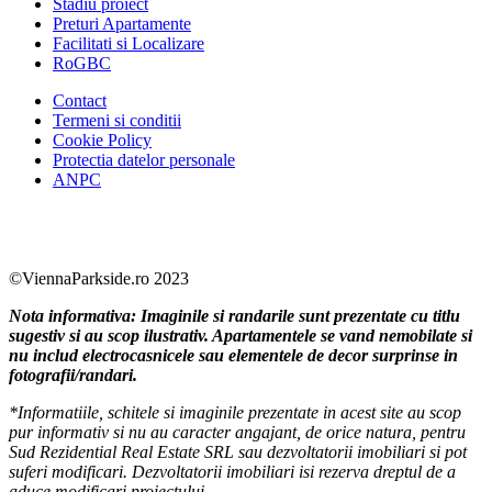
Stadiu proiect
Preturi Apartamente
Facilitati si Localizare
RoGBC
Contact
Termeni si conditii
Cookie Policy
Protectia datelor personale
ANPC
Facebook
https://www.youtube.com/user/SudReziden
https://www.instagram.com/sudrezidenti
https://www.linkedin.com/company/su
©ViennaParkside.ro 2023
Nota informativa: Imaginile si randarile sunt prezentate cu titlu
sugestiv si au scop ilustrativ. Apartamentele se vand nemobilate si
nu includ electrocasnicele sau elementele de decor surprinse in
fotografii/randari.
*Informatiile, schitele si imaginile prezentate in acest site au scop
pur informativ si nu au caracter angajant, de orice natura, pentru
Sud Rezidential Real Estate SRL sau dezvoltatorii imobiliari si pot
suferi modificari. Dezvoltatorii imobiliari isi rezerva dreptul de a
aduce modificari proiectului