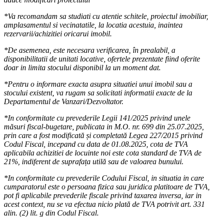
*Va recomandam sa studiati cu atentie schitele, proiectul imobiliar,
amplasamentul si vecinatatile, la locatia acestuia, inaintea
rezervarii/achizitiei oricarui imobil.
*De asemenea, este necesara verificarea, în prealabil, a
disponibilitatii de unitati locative, ofertele prezentate fiind oferite
doar in limita stocului disponibil la un moment dat.
*Pentru o informare exacta asupra situatiei unui imobil sau a
stocului existent, va rugam sa solicitati informatii exacte de la
Departamentul de Vanzari/Dezvoltator.
*In conformitate cu prevederile Legii 141/2025 privind unele
măsuri fiscal-bugetare, publicata in M.O. nr. 699 din 25.07.2025,
prin care a fost modificată și completată Legea 227/2015 privind
Codul Fiscal, incepand cu data de 01.08.2025, cota de TVA
aplicabila achizitiei de locuinte noi este cota standard de TVA de
21%, indiferent de suprafața utilă sau de valoarea bunului.
*In conformitate cu prevederile Codului Fiscal, in situatia in care
cumparatorul este o persoana fizica sau juridica platitoare de TVA,
pot fi aplicabile prevederile fiscale privind taxarea inversa, iar in
acest context, nu se va efectua nicio plată de TVA potrivit art. 331
alin. (2) lit. g din Codul Fiscal.