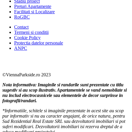
Stadiu proiect
Preturi Apartamente
Facilitati si Localizare
RoGBC
Contact
Termeni si conditii
Cookie Policy
Protectia datelor personale
ANPC
Facebook
https://www.youtube.com/user/SudReziden
https://www.instagram.com/sudrezidenti
https://www.linkedin.com/company/su
©ViennaParkside.ro 2023
Nota informativa: Imaginile si randarile sunt prezentate cu titlu
sugestiv si au scop ilustrativ. Apartamentele se vand nemobilate si
nu includ electrocasnicele sau elementele de decor surprinse in
fotografii/randari.
*Informatiile, schitele si imaginile prezentate in acest site au scop
pur informativ si nu au caracter angajant, de orice natura, pentru
Sud Rezidential Real Estate SRL sau dezvoltatorii imobiliari si pot
suferi modificari. Dezvoltatorii imobiliari isi rezerva dreptul de a
aduce modificari proiectului