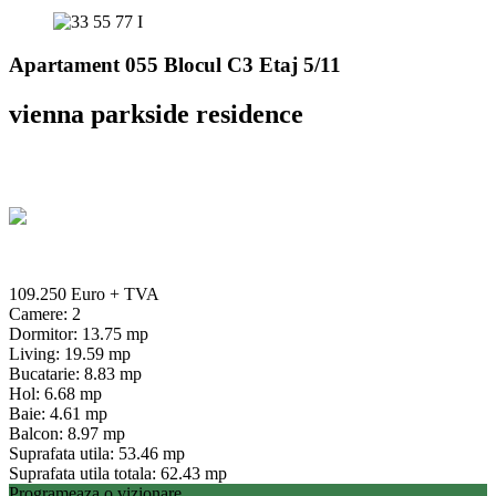
Apartament 055 Blocul C3 Etaj 5/11
vienna parkside residence
109.250 Euro
+ TVA
Camere: 2
Dormitor: 13.75 mp
Living: 19.59 mp
Bucatarie: 8.83 mp
Hol: 6.68 mp
Baie: 4.61 mp
Balcon: 8.97 mp
Suprafata utila: 53.46 mp
Suprafata utila totala: 62.43 mp
Programeaza o vizionare