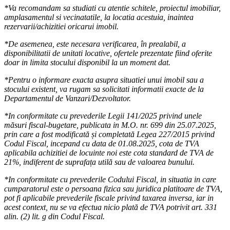
*Va recomandam sa studiati cu atentie schitele, proiectul imobiliar,
amplasamentul si vecinatatile, la locatia acestuia, inaintea
rezervarii/achizitiei oricarui imobil.
*De asemenea, este necesara verificarea, în prealabil, a
disponibilitatii de unitati locative, ofertele prezentate fiind oferite
doar in limita stocului disponibil la un moment dat.
*Pentru o informare exacta asupra situatiei unui imobil sau a
stocului existent, va rugam sa solicitati informatii exacte de la
Departamentul de Vanzari/Dezvoltator.
*In conformitate cu prevederile Legii 141/2025 privind unele
măsuri fiscal-bugetare, publicata in M.O. nr. 699 din 25.07.2025,
prin care a fost modificată și completată Legea 227/2015 privind
Codul Fiscal, incepand cu data de 01.08.2025, cota de TVA
aplicabila achizitiei de locuinte noi este cota standard de TVA de
21%, indiferent de suprafața utilă sau de valoarea bunului.
*In conformitate cu prevederile Codului Fiscal, in situatia in care
cumparatorul este o persoana fizica sau juridica platitoare de TVA,
pot fi aplicabile prevederile fiscale privind taxarea inversa, iar in
acest context, nu se va efectua nicio plată de TVA potrivit art. 331
alin. (2) lit. g din Codul Fiscal.