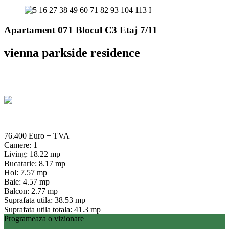
Apartament 071 Blocul C3 Etaj 7/11
vienna parkside residence
76.400 Euro
+ TVA
Camere: 1
Living: 18.22 mp
Bucatarie: 8.17 mp
Hol: 7.57 mp
Baie: 4.57 mp
Balcon: 2.77 mp
Suprafata utila: 38.53 mp
Suprafata utila totala: 41.3 mp
Programeaza o vizionare