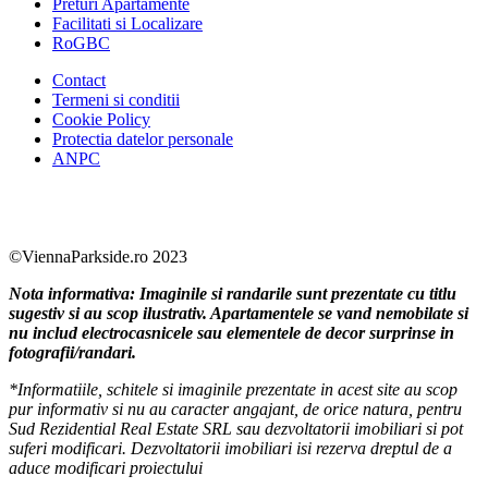
Preturi Apartamente
Facilitati si Localizare
RoGBC
Contact
Termeni si conditii
Cookie Policy
Protectia datelor personale
ANPC
Facebook
https://www.youtube.com/user/SudReziden
https://www.instagram.com/sudrezidenti
https://www.linkedin.com/company/su
©ViennaParkside.ro 2023
Nota informativa: Imaginile si randarile sunt prezentate cu titlu
sugestiv si au scop ilustrativ. Apartamentele se vand nemobilate si
nu includ electrocasnicele sau elementele de decor surprinse in
fotografii/randari.
*Informatiile, schitele si imaginile prezentate in acest site au scop
pur informativ si nu au caracter angajant, de orice natura, pentru
Sud Rezidential Real Estate SRL sau dezvoltatorii imobiliari si pot
suferi modificari. Dezvoltatorii imobiliari isi rezerva dreptul de a
aduce modificari proiectului