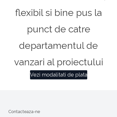
flexibil si bine pus la
punct de catre
departamentul de
vanzari al proiectului
Vezi modalitati de plata
Georgeta Bobe
Manager Proiect
Gita Cosmin
Manager Proiect
0733.374.103
Contacteaza-ne
0799.877.999
georgeta@sudrezidential.ro