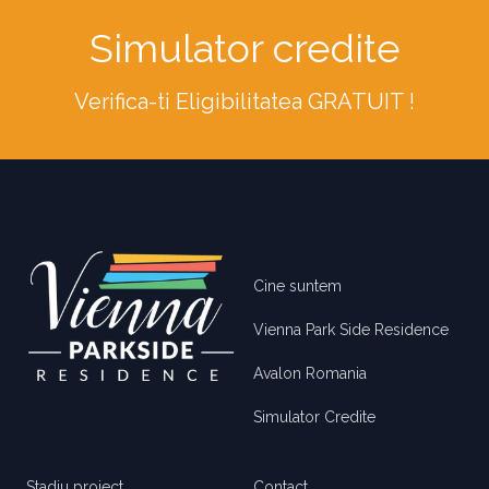
Simulator credite
Verifica-ti Eligibilitatea GRATUIT !
Footer
Cine suntem
Vienna Park Side Residence
Avalon Romania
Simulator Credite
Stadiu proiect
Contact