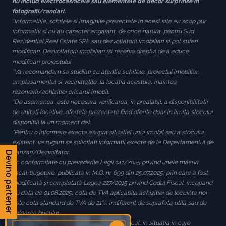
nu includ electrocasnicele sau elementele de decor surprinse in
fotografii/randari.
*Informatiile, schitele si imaginile prezentate in acest site au scop pur
informativ si nu au caracter angajant, de orice natura, pentru Sud
Rezidential Real Estate SRL sau dezvoltatorii imobiliari si pot suferi
modificari. Dezvoltatorii imobiliari isi rezerva dreptul de a aduce
modificari proiectului
*Va recomandam sa studiati cu atentie schitele, proiectul imobiliar,
amplasamentul si vecinatatile, la locatia acestuia, inaintea
rezervarii/achizitiei oricarui imobil.
*De asemenea, este necesara verificarea, în prealabil, a disponibilitatii
de unitati locative, ofertele prezentate fiind oferite doar in limita stocului
disponibil la un moment dat.
*Pentru o informare exacta asupra situatiei unui imobil sau a stocului
existent, va rugam sa solicitati informatii exacte de la Departamentul de
Vanzari/Dezvoltator.
Devino partener
*In conformitate cu prevederile Legii 141/2025 privind unele măsuri
fiscal-bugetare, publicata in M.O. nr. 699 din 25.07.2025, prin care a fost
modificată și completată Legea 227/2015 privind Codul Fiscal, incepand
cu data de 01.08.2025, cota de TVA aplicabila achizitiei de locuinte noi
este cota standard de TVA de 21%, indiferent de suprafața utilă sau de
valoarea bunului.
*In conformitate cu prevederile Codului Fiscal, in situatia in care