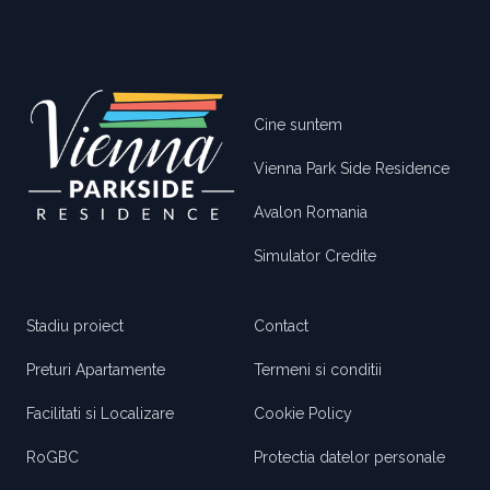
Footer
Cine suntem
Vienna Park Side Residence
Avalon Romania
Simulator Credite
Stadiu proiect
Contact
Preturi Apartamente
Termeni si conditii
Facilitati si Localizare
Cookie Policy
RoGBC
Protectia datelor personale