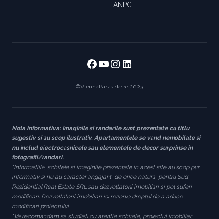
ANPC
Facebook
https://www.youtube
https://www.instag
https://www.link
©ViennaParkside.ro 2023
Nota informativa: Imaginile si randarile sunt prezentate cu titlu
sugestiv si au scop ilustrativ. Apartamentele se vand nemobilate si
nu includ electrocasnicele sau elementele de decor surprinse in
fotografii/randari.
*Informatiile, schitele si imaginile prezentate in acest site au scop pur
informativ si nu au caracter angajant, de orice natura, pentru Sud
Rezidential Real Estate SRL sau dezvoltatorii imobiliari si pot suferi
modificari. Dezvoltatorii imobiliari isi rezerva dreptul de a aduce
modificari proiectului
*Va recomandam sa studiati cu atentie schitele, proiectul imobiliar,