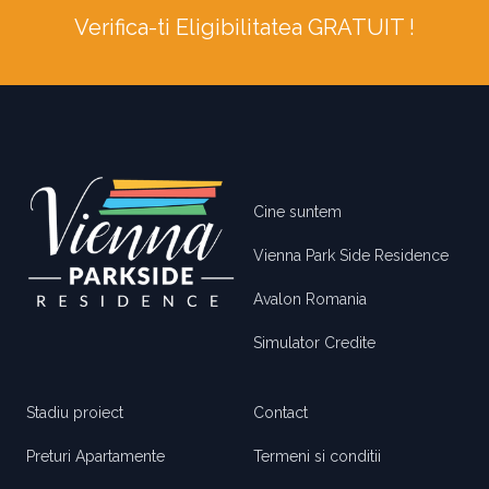
Verifica-ti Eligibilitatea GRATUIT !
Footer
Cine suntem
Vienna Park Side Residence
Avalon Romania
Simulator Credite
Stadiu proiect
Contact
Preturi Apartamente
Termeni si conditii