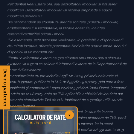
Rezidential Real Estate SRL sau dezvoltatorii imobiliari si pot suferi
modificari. Dezvoltatorii imobiliari isi rezerva dreptul de a aduce
modificari proiectului
*Va recomandam sa studiati cu atentie schitele, proiectul imobiliar,
amplasamentul si vecinatatile, la locatia acestuia, inaintea
rezervarii/achizitiei oricarui imobil.
*De asemenea, este necesara verificarea, în prealabil, a disponibilitatii
de unitati locative, ofertele prezentate fiind oferite doar in limita stocului
disponibil la un moment dat.
*Pentru o informare exacta asupra situatiei unui imobil sau a stocului
existent, va rugam sa solicitati informatii exacte de la Departamentul de
Vanzari/Dezvoltator.
Devino partener
*In conformitate cu prevederile Legii 141/2025 privind unele măsuri
fiscal-bugetare, publicata in M.O. nr. 699 din 25.07.2025, prin care a fost
modificată și completată Legea 227/2015 privind Codul Fiscal, incepand
cu data de 01.08.2025, cota de TVA aplicabila achizitiei de locuinte noi
este cota standard de TVA de 21%, indiferent de suprafața utilă sau de
valoarea bunului.
*In conformitate cu prevederile Codului Fiscal, in situatia in care
×
cumparatorul este o persoana fizica sau juridica platitoare de TVA, pot fi
aplicabile prevederile fiscale privind taxarea inversa, iar in acest
context, nu se va efectua nicio plată de TVA potrivit art. 331 alin. (2) lit. g