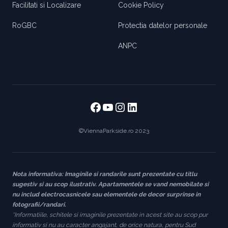
Facilitati si Localizare
Cookie Policy
RoGBC
Protectia datelor personale
ANPC
Facebook
https://www.youtube
https://www.instag
https://www.link
©ViennaParkside.ro 2023
Nota informativa: Imaginile si randarile sunt prezentate cu titlu
sugestiv si au scop ilustrativ. Apartamentele se vand nemobilate si
nu includ electrocasnicele sau elementele de decor surprinse in
fotografii/randari.
*Informatiile, schitele si imaginile prezentate in acest site au scop pur
informativ si nu au caracter angajant, de orice natura, pentru Sud