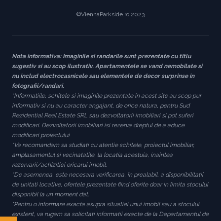
©ViennaParkside.ro 2023
Nota informativa: Imaginile si randarile sunt prezentate cu titlu
sugestiv si au scop ilustrativ. Apartamentele se vand nemobilate si
nu includ electrocasnicele sau elementele de decor surprinse in
fotografii/randari.
*Informatiile, schitele si imaginile prezentate in acest site au scop pur
informativ si nu au caracter angajant, de orice natura, pentru Sud
Rezidential Real Estate SRL sau dezvoltatorii imobiliari si pot suferi
modificari. Dezvoltatorii imobiliari isi rezerva dreptul de a aduce
modificari proiectului
*Va recomandam sa studiati cu atentie schitele, proiectul imobiliar,
amplasamentul si vecinatatile, la locatia acestuia, inaintea
rezervarii/achizitiei oricarui imobil.
*De asemenea, este necesara verificarea, în prealabil, a disponibilitatii
de unitati locative, ofertele prezentate fiind oferite doar in limita stocului
disponibil la un moment dat.
*Pentru o informare exacta asupra situatiei unui imobil sau a stocului
existent, va rugam sa solicitati informatii exacte de la Departamentul de