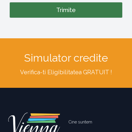
Simulator credite
Verifica-ti Eligibilitatea GRATUIT !
Footer
Cine suntem