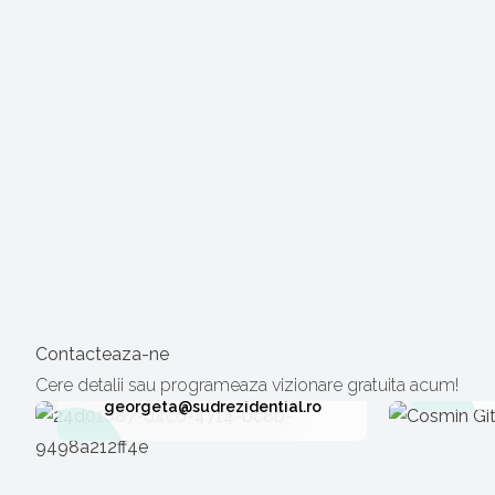
Georgeta Bobe
Manager Proiect
Contacteaza-ne
0733.374.103
cosmi
Cere detalii sau programeaza vizionare gratuita acum!
georgeta@sudrezidential.ro