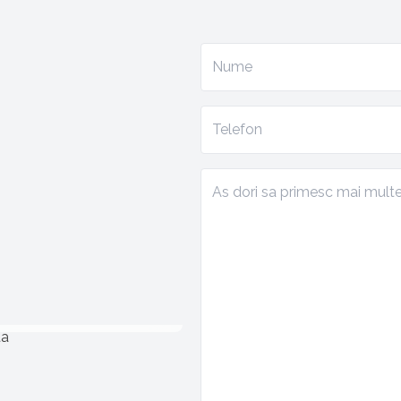
Gita Cosmin
Manager Proiect
0799.877.999
n.gita@sudrezidential.ro