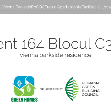
ui
Vienna Parkside
RoGBC
Preturi Apartamente
Facilitati si Loca
t 164 Blocul C3
vienna parkside residence