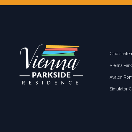
Footer
Cine sunte
Vienna Park
Avalon Rom
Simulator C