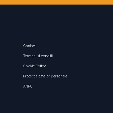
Contact
Termeni si conditii
Amalia
Cookie Policy
Sud Rezidential
Protectia datelor personale
ANPC