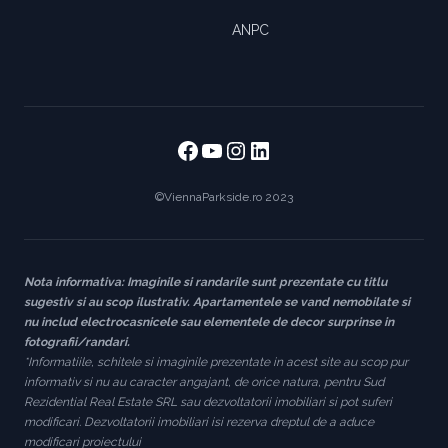
ANPC
Facebook
https://www.youtube
https://www.instag
https://www.link
©ViennaParkside.ro 2023
Nota informativa: Imaginile si randarile sunt prezentate cu titlu
sugestiv si au scop ilustrativ. Apartamentele se vand nemobilate si
nu includ electrocasnicele sau elementele de decor surprinse in
fotografii/randari.
*Informatiile, schitele si imaginile prezentate in acest site au scop pur
informativ si nu au caracter angajant, de orice natura, pentru Sud
Rezidential Real Estate SRL sau dezvoltatorii imobiliari si pot suferi
modificari. Dezvoltatorii imobiliari isi rezerva dreptul de a aduce
modificari proiectului