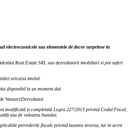
clud electrocasnicele sau elementele de decor surprinse in
dential Real Estate SRL sau dezvoltatorii imobiliari si pot suferi
zitiei oricarui imobil.
cului disponibil la un moment dat.
 de Vanzari/Dezvoltator.
fost modificată și completată Legea 227/2015 privind Codul Fiscal,
utilă sau de valoarea bunului.
licabile prevederile fiscale privind taxarea inversa, iar in acest