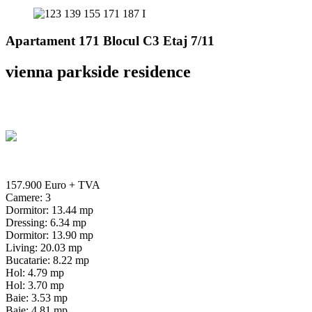
Apartament 171 Blocul C3 Etaj 7/11
vienna parkside residence
157.900 Euro
+ TVA
Camere: 3
Dormitor: 13.44 mp
Dressing: 6.34 mp
Dormitor: 13.90 mp
Living: 20.03 mp
Bucatarie: 8.22 mp
Hol: 4.79 mp
Hol: 3.70 mp
Baie: 3.53 mp
Baie: 4.81 mp