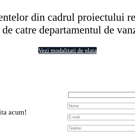
telor din cadrul proiectului rezi
 de catre departamentul de vanz
Vezi modalitati de plata
ita acum!