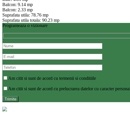
Balcon: 9.14 mp
Balcon: 2.33 mp
Suprafata utila: 78.76 mp
Suprafata utila totala: 90.23 mp
Programeaza o vizionare
Am citit si sunt de acord cu termenii si conditiile
Am citit si sunt de acord cu prelucrarea datelor cu caracter persona