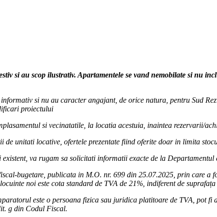
tial
al.ro/
drezidential/
estiv si au scop ilustrativ. Apartamentele se vand nemobilate si nu in
ur informativ si nu au caracter angajant, de orice natura, pentru Sud Rezi
ficari proiectului
lasamentul si vecinatatile, la locatia acestuia, inaintea rezervarii/achi
i de unitati locative, ofertele prezentate fiind oferite doar in limita sto
 existent, va rugam sa solicitati informatii exacte de la Departamentul
iscal-bugetare, publicata in M.O. nr. 699 din 25.07.2025, prin care a 
locuinte noi este cota standard de TVA de 21%, indiferent de suprafața 
paratorul este o persoana fizica sau juridica platitoare de TVA, pot fi ap
lit. g din Codul Fiscal.