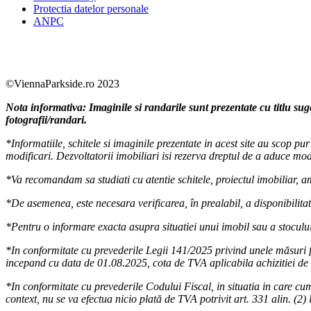
Protectia datelor personale
ANPC
Facebook
https://www.youtube.com/user/SudReziden
https://www.instagram.com/sudrezidenti
https://www.linkedin.com/company/su
©ViennaParkside.ro 2023
Nota informativa: Imaginile si randarile sunt prezentate cu titlu sug
fotografii/randari.
*Informatiile, schitele si imaginile prezentate in acest site au scop p
modificari. Dezvoltatorii imobiliari isi rezerva dreptul de a aduce modi
*Va recomandam sa studiati cu atentie schitele, proiectul imobiliar, amp
*De asemenea, este necesara verificarea, în prealabil, a disponibilitati
*Pentru o informare exacta asupra situatiei unui imobil sau a stocului
*In conformitate cu prevederile Legii 141/2025 privind unele măsuri f
incepand cu data de 01.08.2025, cota de TVA aplicabila achizitiei de 
*In conformitate cu prevederile Codului Fiscal, in situatia in care cum
context, nu se va efectua nicio plată de TVA potrivit art. 331 alin. (2) 