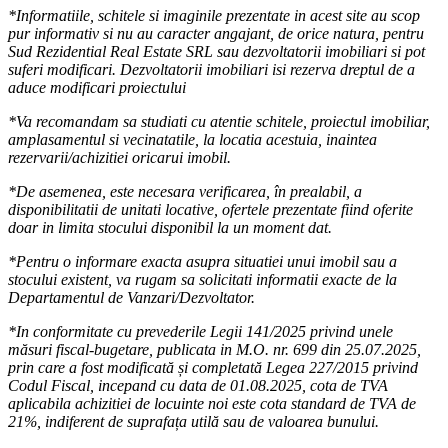
*Informatiile, schitele si imaginile prezentate in acest site au scop
pur informativ si nu au caracter angajant, de orice natura, pentru
Sud Rezidential Real Estate SRL sau dezvoltatorii imobiliari si pot
suferi modificari. Dezvoltatorii imobiliari isi rezerva dreptul de a
aduce modificari proiectului
*Va recomandam sa studiati cu atentie schitele, proiectul imobiliar,
amplasamentul si vecinatatile, la locatia acestuia, inaintea
rezervarii/achizitiei oricarui imobil.
*De asemenea, este necesara verificarea, în prealabil, a
disponibilitatii de unitati locative, ofertele prezentate fiind oferite
doar in limita stocului disponibil la un moment dat.
*Pentru o informare exacta asupra situatiei unui imobil sau a
stocului existent, va rugam sa solicitati informatii exacte de la
Departamentul de Vanzari/Dezvoltator.
*In conformitate cu prevederile Legii 141/2025 privind unele
măsuri fiscal-bugetare, publicata in M.O. nr. 699 din 25.07.2025,
prin care a fost modificată și completată Legea 227/2015 privind
Codul Fiscal, incepand cu data de 01.08.2025, cota de TVA
aplicabila achizitiei de locuinte noi este cota standard de TVA de
21%, indiferent de suprafața utilă sau de valoarea bunului.