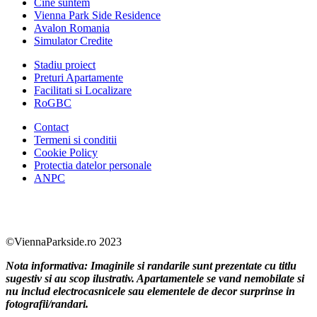
Cine suntem
Vienna Park Side Residence
Avalon Romania
Simulator Credite
Stadiu proiect
Preturi Apartamente
Facilitati si Localizare
RoGBC
Contact
Termeni si conditii
Cookie Policy
Protectia datelor personale
ANPC
Facebook
https://www.youtube.com/user/SudReziden
https://www.instagram.com/sudrezidenti
https://www.linkedin.com/company/su
©ViennaParkside.ro 2023
Nota informativa: Imaginile si randarile sunt prezentate cu titlu
sugestiv si au scop ilustrativ. Apartamentele se vand nemobilate si
nu includ electrocasnicele sau elementele de decor surprinse in
fotografii/randari.