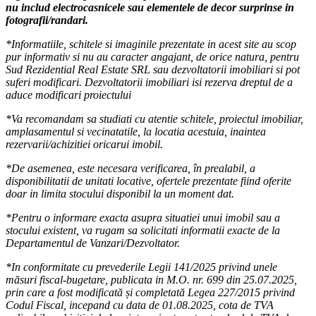
nu includ electrocasnicele sau elementele de decor surprinse in
fotografii/randari.
*Informatiile, schitele si imaginile prezentate in acest site au scop
pur informativ si nu au caracter angajant, de orice natura, pentru
Sud Rezidential Real Estate SRL sau dezvoltatorii imobiliari si pot
suferi modificari. Dezvoltatorii imobiliari isi rezerva dreptul de a
aduce modificari proiectului
*Va recomandam sa studiati cu atentie schitele, proiectul imobiliar,
amplasamentul si vecinatatile, la locatia acestuia, inaintea
rezervarii/achizitiei oricarui imobil.
*De asemenea, este necesara verificarea, în prealabil, a
disponibilitatii de unitati locative, ofertele prezentate fiind oferite
doar in limita stocului disponibil la un moment dat.
*Pentru o informare exacta asupra situatiei unui imobil sau a
stocului existent, va rugam sa solicitati informatii exacte de la
Departamentul de Vanzari/Dezvoltator.
*In conformitate cu prevederile Legii 141/2025 privind unele
măsuri fiscal-bugetare, publicata in M.O. nr. 699 din 25.07.2025,
prin care a fost modificată și completată Legea 227/2015 privind
Codul Fiscal, incepand cu data de 01.08.2025, cota de TVA