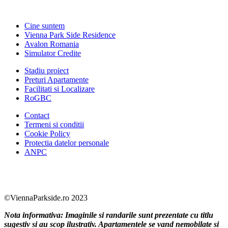
Cine suntem
Vienna Park Side Residence
Avalon Romania
Simulator Credite
Stadiu proiect
Preturi Apartamente
Facilitati si Localizare
RoGBC
Contact
Termeni si conditii
Cookie Policy
Protectia datelor personale
ANPC
Facebook
https://www.youtube.com/user/SudReziden
https://www.instagram.com/sudrezidenti
https://www.linkedin.com/company/su
©ViennaParkside.ro 2023
Nota informativa: Imaginile si randarile sunt prezentate cu titlu
sugestiv si au scop ilustrativ. Apartamentele se vand nemobilate si